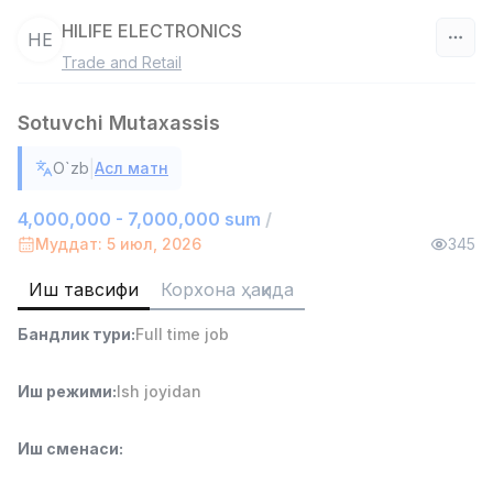
HILIFE ELECTRONICS
HE
Trade and Retail
Ўзбекистон
Sotuvchi Mutaxassis
Фильтр
|
O`zb
Асл матн
Савдо бошлиғи
TOP
6,000,000 - 15,000,000 sum
/
4,000,000 - 7,000,000 sum
/
ASIAN
Муддат: 5 июл, 2026
345
Full time job
Ish joyidan
Иш тавсифи
Корхона ҳақида
Омбор ёрдамчиси
TOP
Бандлик тури
:
Full time job
4,280,000 sum
/
ASIAN
Full time job
Ish joyidan
Иш режими
:
Ish joyidan
Етказиб бериш
TOP
Иш сменаси
:
3,500,000 - 8,000,000 sum
/
ASIAN