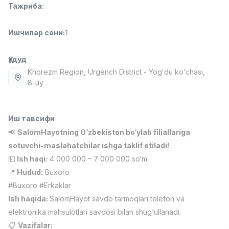
Тажриба
:
Full time job
Ish joyidan
Ишчилар сони
:
1
Фаст фуд Ошпази
TOP
2,600,000 - 5,000,000 sum
/
LES AILES
Ҳудуд
Full time job
Ish joyidan
Khorezm Region
, Urgench District
- Yogʻdu koʻchasi,
8-uy
Фармацевт
TOP
3,000,000 - 10,000,000 sum
/
NAVBAHOR APTEKA
Иш тавсифи
Full time job
Ish joyidan
📢
SalomHayotning O‘zbekiston bo‘ylab filiallariga
sotuvchi-maslahatchilar ishga taklif etiladi!
Сотув Оператори (Фақат қизлар!)
TOP
💵
Ish haqi:
4 000 000 – 7 000 000 so‘m
Келишилади
📍
Hudud:
Buxoro
NAFF
#Buxoro #Erkaklar
Full time job
Ish joyidan
Ish haqida:
SalomHayot savdo tarmoqlari telefon va
elektronika mahsulotlari savdosi bilan shug‘ullanadi.
Сотув бўйича агент
Вакансиялар
Соҳалар
Корхоналар
Профил
TOP
Келишилади
📋
Vazifalar: