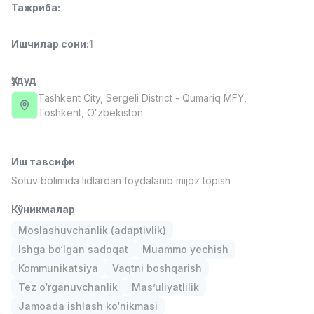
Тажриба
:
Full time job
Ish joyidan
Ишчилар сони
:
1
Фаст фуд Ошпази
TOP
2,600,000 - 5,000,000 sum
/
LES AILES
Ҳудуд
Full time job
Ish joyidan
Tashkent City
, Sergeli District
- Qumariq MFY,
Тоshkent, Oʻzbekiston
Фармацевт
TOP
3,000,000 - 10,000,000 sum
/
NAVBAHOR APTEKA
Иш тавсифи
Full time job
Ish joyidan
Sotuv bolimida lidlardan foydalanib mijoz topish
Кўникмалар
Сотув Оператори (Фақат қизлар!)
TOP
Келишилади
Moslashuvchanlik (adaptivlik)
NAFF
Ishga bo‘lgan sadoqat
Muammo yechish
Full time job
Ish joyidan
Kommunikatsiya
Vaqtni boshqarish
Tez o‘rganuvchanlik
Mas’uliyatlilik
Сотув бўйича агент
Вакансиялар
Соҳалар
Корхоналар
Профил
TOP
Jamoada ishlash ko‘nikmasi
Келишилади