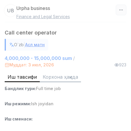
Urpha business
UB
Finance and Legal Services
Ўзбекистон
Call center operator
Фильтр
|
O`zb
Асл матн
Омбор ёрдамчиси
TOP
4,280,000 sum
/
4,000,000 - 15,000,000 sum
/
ASIAN
Муддат: 3 июл, 2026
923
Full time job
Ish joyidan
Иш тавсифи
Корхона ҳақида
Савдо бошлиғи
TOP
Бандлик тури
:
Full time job
6,000,000 - 15,000,000 sum
/
ASIAN
Full time job
Ish joyidan
Иш режими
:
Ish joyidan
Дўкон сотувчиси
TOP
Иш сменаси
:
3,000,000 - 6,000,000 sum
/
MONDO BEST