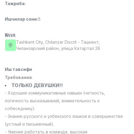
Тажриба
:
Full time job
Ish joyidan
Ишчилар сони
:
5
Фаст фуд Ошпази
TOP
2,600,000 - 5,000,000 sum
/
LES AILES
Ҳудуд
Full time job
Ish joyidan
Tashkent City
, Chilanzar Discrit
- Ташкент,
Чиланзарский район, улица Катартал 28
Фармацевт
TOP
3,000,000 - 10,000,000 sum
/
NAVBAHOR APTEKA
Иш тавсифи
Full time job
Ish joyidan
Требования
:
ТОЛЬКО ДЕВУШКИ!!
Сотув Оператори (Фақат қизлар!)
TOP
- Хорошие коммуникативные навыки (четкость,
Келишилади
логичность высказываний, внимательность к
NAFF
собеседнику).
Full time job
Ish joyidan
- Знание русского и узбекского языков в совершенстве
(устный и письменный).
Сотув бўйича агент
Вакансиялар
Соҳалар
Корхоналар
Профил
TOP
Келишилади
- Умение работать в команде, высокая