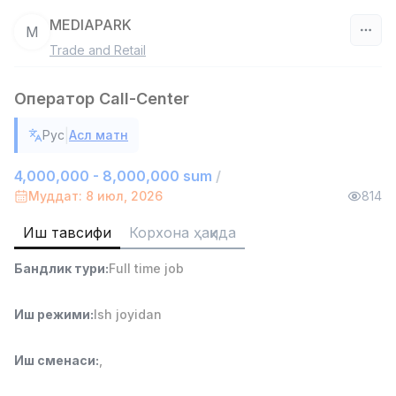
MEDIAPARK
M
Trade and Retail
Ўзбекистон
Оператор Call-Center
Фильтр
|
Рус
Асл матн
Омбор ёрдамчиси
TOP
4,280,000 sum
/
4,000,000 - 8,000,000 sum
/
ASIAN
Муддат: 8 июл, 2026
814
Full time job
Ish joyidan
Иш тавсифи
Корхона ҳақида
Савдо бошлиғи
TOP
Бандлик тури
:
Full time job
6,000,000 - 15,000,000 sum
/
ASIAN
Full time job
Ish joyidan
Иш режими
:
Ish joyidan
Дўкон сотувчиси
TOP
Иш сменаси
:
,
3,000,000 - 6,000,000 sum
/
MONDO BEST