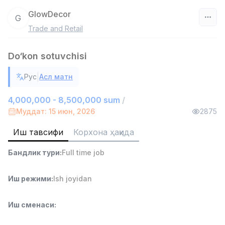
GlowDecor
G
Trade and Retail
Ўзбекистон
Do‘kon sotuvchisi
Фильтр
|
Рус
Асл матн
Омбор ёрдамчиси
TOP
4,280,000 sum
/
4,000,000 - 8,500,000 sum
/
ASIAN
Муддат: 15 июн, 2026
2875
Full time job
Ish joyidan
Иш тавсифи
Корхона ҳақида
Савдо бошлиғи
TOP
Бандлик тури
:
Full time job
6,000,000 - 15,000,000 sum
/
ASIAN
Full time job
Ish joyidan
Иш режими
:
Ish joyidan
Дўкон сотувчиси
TOP
Иш сменаси
:
3,000,000 - 6,000,000 sum
/
MONDO BEST