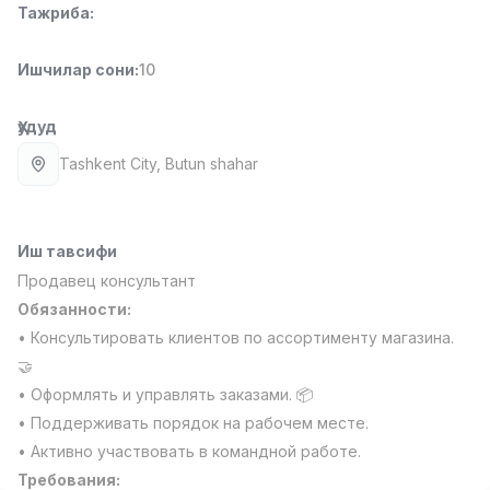
Тажриба
:
Full time job
Ish joyidan
Ишчилар сони
:
10
Фаст фуд Ошпази
TOP
2,600,000 - 5,000,000 sum
/
LES AILES
Ҳудуд
Full time job
Ish joyidan
Tashkent City
, Butun shahar
Фармацевт
TOP
3,000,000 - 10,000,000 sum
/
NAVBAHOR APTEKA
Иш тавсифи
Full time job
Ish joyidan
Продавец консультант
Обязанности:
Сотув Оператори (Фақат қизлар!)
TOP
• Консультировать клиентов по ассортименту магазина.
Келишилади
🤝
NAFF
• Оформлять и управлять заказами. 📦
Full time job
Ish joyidan
• Поддерживать порядок на рабочем месте.
• Активно участвовать в командной работе.
Сотув бўйича агент
Вакансиялар
Соҳалар
Корхоналар
Профил
TOP
Требования:
Келишилади