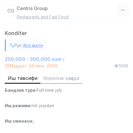
Centris Group
CG
Restaurants and Fast Food
Ўзбекистон
Konditer
Фильтр
|
Рус
Асл матн
Савдо бошлиғи
TOP
6,000,000 - 15,000,000 sum
/
250,000 - 300,000 sum
/
ASIAN
Муддат: 20 июн, 2026
1098
Full time job
Ish joyidan
Иш тавсифи
Корхона ҳақида
Омбор ёрдамчиси
TOP
Бандлик тури
:
Full time job
4,280,000 sum
/
ASIAN
Full time job
Ish joyidan
Иш режими
:
Ish joyidan
Етказиб бериш
TOP
Иш сменаси
:
,
3,500,000 - 8,000,000 sum
/
ASIAN