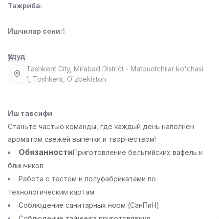
Тажриба
:
Full time job
Ish joyidan
Ишчилар сони
:
1
Фаст фуд Ошпази
TOP
2,600,000 - 5,000,000 sum
/
LES AILES
Ҳудуд
Full time job
Ish joyidan
Tashkent City
, Mirabad District
- Matbuotchilar ko'chasi
1, Тоshkent, Oʻzbekiston
Фармацевт
TOP
3,000,000 - 10,000,000 sum
/
NAVBAHOR APTEKA
Иш тавсифи
Full time job
Ish joyidan
Станьте частью команды, где каждый день наполнен
ароматом свежей выпечки и творчеством!
Сотув Оператори (Фақат қизлар!)
TOP
Обязанности
Приготовление бельгийских вафель и
Келишилади
блинчиков
NAFF
Работа с тестом и полуфабрикатами по
Full time job
Ish joyidan
технологическим картам
Соблюдение санитарных норм (СанПиН)
Сотув бўйича агент
Вакансиялар
Соҳалар
Корхоналар
Профил
TOP
Келишилади
Соблюдение тайминга приготовления