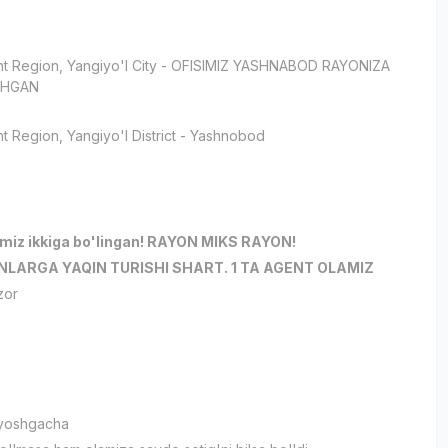
t Region
, Yangiyo'l City
- OFISIMIZ YASHNABOD RAYONIZA
SHGAN
t Region
, Yangiyo'l District
- Yashnobod
и
imiz ikkiga bo'lingan! RAYON MIKS RAYON!
LARGA YAQIN TURISHI SHART. 1 TA AGENT OLAMIZ
zor
 yoshgacha