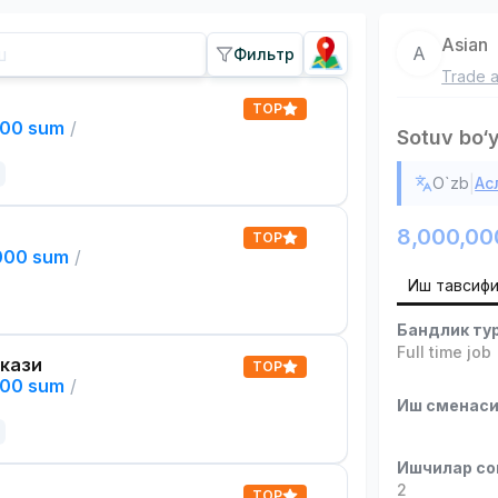
Asian
A
Фильтр
Trade a
TOP
000 sum
/
Sotuv bo‘
|
O`zb
Ас
8,000,00
TOP
,000 sum
/
Иш тавсиф
Бандлик ту
Full time job
кази
TOP
000 sum
/
Иш сменас
Ишчилар со
2
TOP