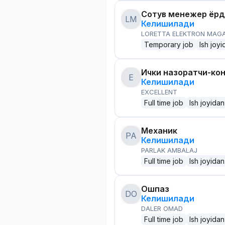
Сотув менежер ёр
LM
Келишилади
LORETTA ELEKTRON MAG
Temporary job
Ish joyi
Ички назоратчи-ко
E
Келишилади
EXCELLENT
Full time job
Ish joyidan
Механик
PA
Келишилади
PARLAK AMBALAJ
Full time job
Ish joyidan
Ошпаз
DO
Келишилади
DALER OMAD
Full time job
Ish joyidan