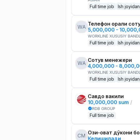
Full time job
Ish joyidan
Телефон орқали сот
WA
5,000,000 - 10,000
WORKLINE XUSUSIY BANDL
Full time job
Ish joyidan
Сотув менежери
WA
4,000,000 - 8,000,
WORKLINE XUSUSIY BANDL
Full time job
Ish joyidan
Савдо вакили
10,000,000 sum
/
RDB GROUP
Full time job
Озиқ-овқат дўкони б
CM
Келишилади