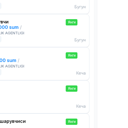
Бугун
увчи
Янги
,000 sum
/
IK AGENTLIGI
Бугун
Янги
000 sum
/
IK AGENTLIGI
Кеча
Янги
Кеча
ошқарувчиси
Янги