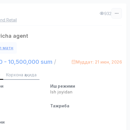
932
nd Retail
yicha agent
л матн
0 - 10,500,000 sum
/
Муддат: 21 июн, 2026
и
Корхона ҳақида
ри
Иш режими
Ish joyidan
и
Тажриба
ни