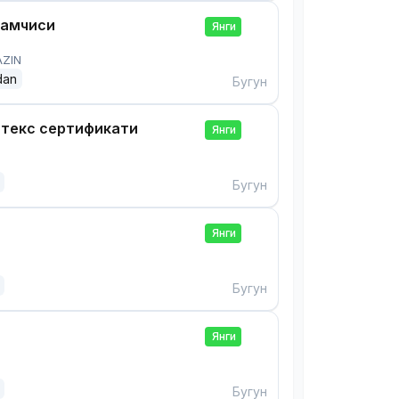
дамчиси
Янги
AZIN
dan
Бугун
нтекс сертификати
Янги
Бугун
Янги
Бугун
Янги
Бугун