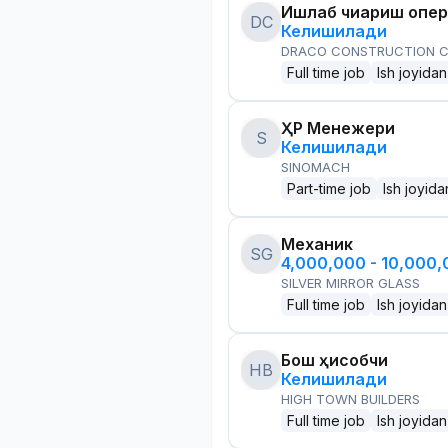
Ишлаб чиқариш опе
DC
Келишилади
DRACO CONSTRUCTION C
Full time job
Ish joyidan
ҲР Менежери
S
Келишилади
SINOMACH
Part-time job
Ish joyida
Механик
SG
4,000,000 - 10,000
SILVER MIRROR GLASS
Full time job
Ish joyidan
Бош ҳисобчи
HB
Келишилади
HIGH TOWN BUILDERS
Full time job
Ish joyidan