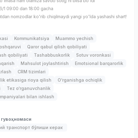
i bo'lmasa ham olamiza savdo sotig'ni bilsa bo'ldi
6/1 09:00 dan 18:00 gacha
tdan nomzodlar ko'rib chiqilmaydi yangi yo'lda yashashi shart!
р
kasi
Kommunikatsiya
Muammo yechish
oshqaruvi
Qaror qabul qilish qobiliyati
ash qobiliyati
Tashabbuskorlik
Sotuv voronkasi
hqarish
Mahsulot joylashtirish
Emotsional barqarorlik
krlash
CRM tizimlari
ik etikasiga rioya qilish
O‘rganishga ochiqlik
i
Tez o‘rganuvchanlik
paniyalari bilan ishlash
к гувоҳномаси
ий транспорт бўлиши керак