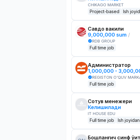
CHIKAGO MARKET
Project-based
Ish joyi
Савдо вакили
9,000,000 sum
/
RDB GROUP
Full time job
Администратор
1,000,000 - 3,000,
REGISTON O'QUV MARK
Full time job
Сотув менежери
Келишилади
IT HOUSE EDU
Full time job
Ish joyidan
Бошланғич синф ўқи