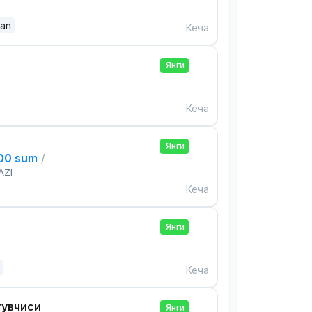
dan
Кеча
Янги
Кеча
Янги
000 sum
/
AZI
Кеча
Янги
Кеча
тувчиси
Янги