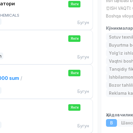
❗️Ish tajribas
ратори
Янги
⏰ISH VAQTI: 
HEMICALS
Boshqa viloya
Бугун
Кўникмала
Sotuv texni
Янги
Buyurtma b
Yolg‘iz ishl
n
Бугун
Vaqtni bos
Tanqidiy fi
Янги
Ishbilarmonl
,000 sum
/
Bozor tahlil
Бугун
Reklama kam
Янги
Ҳайдовчили
B
Шахс
Бугун