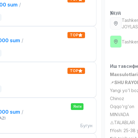
000 sum
/
Ҳудуд
Tashken
JOYLA
TOP
,000 sum
/
Tashken
Иш тавсиф
TOP
Maxsulotlar
📌
SHU RAYON
Yangi yo'l bo
Chinoz
Oqqo'rg'on
Янги
,000 sum
/
MINVADA
AZI
⚠️TALABLAR
Бугун
❗️Yosh: 25-38