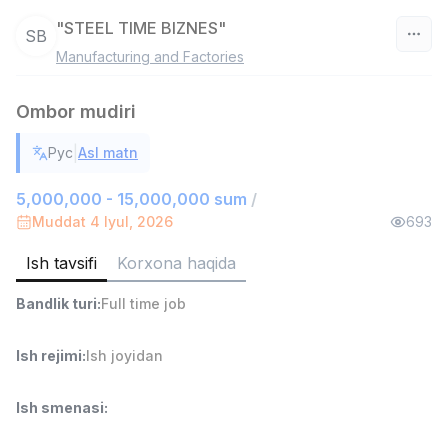
"STEEL TIME BIZNES"
SB
Manufacturing and Factories
O‘zbekiston
Ombor mudiri
Filtr
|
Рус
Asl matn
Savdo boshlig'i
TOP
6,000,000 - 15,000,000 sum
/
5,000,000 - 15,000,000 sum
/
ASIAN
Muddat 4 Iyul, 2026
693
Full time job
Ish joyidan
Ish tavsifi
Korxona haqida
Ombor yordamchisi
TOP
Bandlik turi
:
Full time job
4,280,000 sum
/
ASIAN
Full time job
Ish joyidan
Ish rejimi
:
Ish joyidan
Yetkazib berish
TOP
Ish smenasi
:
3,500,000 - 8,000,000 sum
/
ASIAN