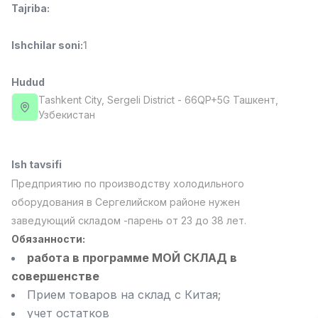
Tajriba
:
Full time job
Ish joyidan
Ishchilar soni
:
1
Fast food Oshpazi
TOP
2,600,000 - 5,000,000 sum
/
LES AILES
Hudud
Full time job
Ish joyidan
Tashkent City
, Sergeli District
- 66QP+5G Ташкент,
Узбекистан
Farmatsevt
TOP
3,000,000 - 10,000,000 sum
/
NAVBAHOR APTEKA
Ish tavsifi
Full time job
Ish joyidan
Предприятию по производству холодильного
оборудования в Сергелийском районе нужен
Sotuv Operatori (Faqat qizlar!)
TOP
заведующий складом -парень от 23 до 38 лет.
Kelishiladi
Обязанности:
NAFF
работа в программе МОЙ СКЛАД в
Full time job
Ish joyidan
совершенстве
Прием товаров на склад с Китая;
Sotuv bo'yicha agent
Vakansiyalar
Sohalar
Korxonalar
Profil
TOP
Kelishiladi
учет остатков