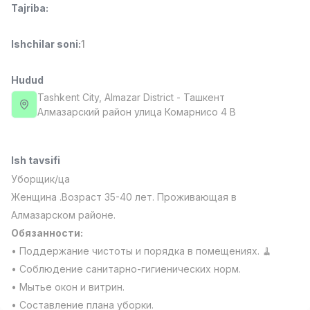
Tajriba
:
Full time job
Ish joyidan
Ishchilar soni
:
1
Fast food Oshpazi
TOP
2,600,000 - 5,000,000 sum
/
LES AILES
Hudud
Full time job
Ish joyidan
Tashkent City
, Almazar District
- Ташкент
Алмазарский район улица Комарнисо 4 В
Farmatsevt
TOP
3,000,000 - 10,000,000 sum
/
NAVBAHOR APTEKA
Ish tavsifi
Full time job
Ish joyidan
Уборщик/ца
Женщина .Возраст 35-40 лет. Проживающая в
Sotuv Operatori (Faqat qizlar!)
TOP
Алмазарском районе.
Kelishiladi
Обязанности:
NAFF
• Поддержание чистоты и порядка в помещениях. 🧹
Full time job
Ish joyidan
• Соблюдение санитарно-гигиенических норм.
• Мытье окон и витрин.
Sotuv bo'yicha agent
Vakansiyalar
Sohalar
Korxonalar
Profil
TOP
Kelishiladi
• Составление плана уборки.