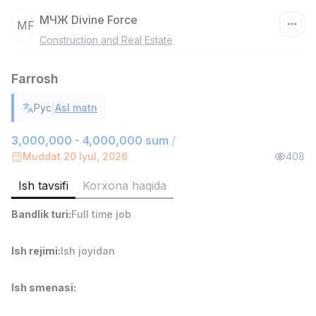
МЧЖ Divine Force
МF
Construction and Real Estate
O‘zbekiston
Farrosh
Filtr
|
Рус
Asl matn
Savdo boshlig'i
TOP
6,000,000 - 15,000,000 sum
/
3,000,000 - 4,000,000 sum
/
ASIAN
Muddat 20 Iyul, 2026
408
Full time job
Ish joyidan
Ish tavsifi
Korxona haqida
Ombor yordamchisi
TOP
Bandlik turi
:
Full time job
4,280,000 sum
/
ASIAN
Full time job
Ish joyidan
Ish rejimi
:
Ish joyidan
Yetkazib berish
TOP
Ish smenasi
:
3,500,000 - 8,000,000 sum
/
ASIAN