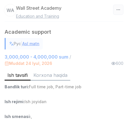
Wall Street Academy
WA
Education and Training
O‘zbekiston
Academic support
Filtr
|
Рус
Asl matn
Do'kon sotuvchisi
TOP
3,000,000 - 6,000,000 sum
/
3,000,000 - 4,000,000 sum
/
MONDO BEST
Muddat 24 Iyul, 2026
600
Full time job
Ish joyidan
Ish tavsifi
Korxona haqida
Sotuv agenti
TOP
Bandlik turi
:
Full time job
,
Part-time job
7,000,000 - 15,000,000 sum
/
VITAREX
Side job
Ish joyidan
Ish rejimi
:
Ish joyidan
Operator Call-markazi
TOP
Ish smenasi
:
,
3,000,000 - 8,000,000 sum
/
VITAREX