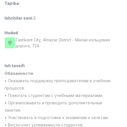
Tajriba
:
Full time job
Ish joyidan
Ishchilar soni
:
3
Sotuv menejeri
TOP
4,000,000 - 10,000,000 sum
/
PROFI MANY
Hudud
Full time job
Ish joyidan
Tashkent City
, Almazar District
- Малая кольцевая
дорога, 72А
Fast food Oshpazi
TOP
2,600,000 - 5,000,000 sum
/
LES AILES
Ish tavsifi
Full time job
Ish joyidan
Обязанности:
• Оказывать поддержку преподавателям в учебном
Farmatsevt
TOP
процессе.
3,000,000 - 10,000,000 sum
/
• Помогать студентам с учебными материалами.
NAVBAHOR APTEKA
• Организовывать и проводить дополнительные
Full time job
Ish joyidan
занятия.
• Участвовать в подготовке к экзаменам и зачетам.
Sotuv bo'yicha agent
Vakansiyalar
Sohalar
Korxonalar
Profil
TOP
Kelishiladi
• Вести учет успеваемости студентов.