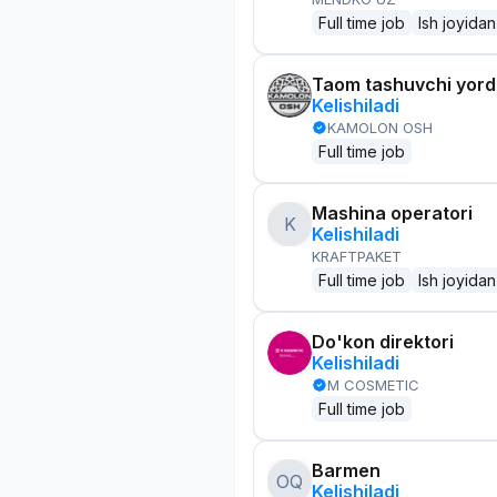
Full time job
Ish joyidan
Taom tashuvchi yor
Kelishiladi
KAMOLON OSH
Full time job
Mashina operatori
K
Kelishiladi
KRAFTPAKET
Full time job
Ish joyidan
Do'kon direktori
Kelishiladi
M COSMETIC
Full time job
Barmen
OQ
Kelishiladi