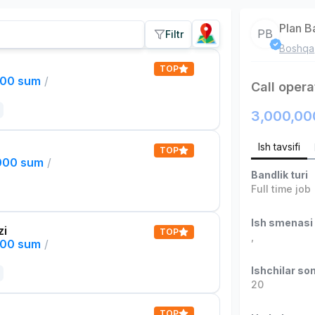
Plan B
PB
Filtr
Boshqa
TOP
000 sum
/
Call opera
3,000,00
Ish tavsifi
TOP
,000 sum
/
Bandlik turi
Full time job
Ish smenasi
zi
TOP
,
000 sum
/
Ishchilar son
20
TOP