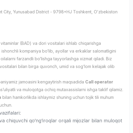
t City
, Yunusabad District
- 9798+HJ Тоshkent, Oʻzbekiston
itaminlar (BAD) va dori vositalari ishlab chiqarishga
 ishonchli kompaniya bo‘lib, ayollar va erkaklar salomatligini
oilalarni farzandli bo‘lishga tayyorlashga xizmat qiladi. Biz
 vositalari bilan birga quvonch, umid va sog‘lom kelajak olib
aniyamiz jamoasini kengaytirish maqsadida
Call operator
’uliyatli va muloqotga ochiq mutaxassislarni ishga taklif qilamiz.
n
bilan hamkorlikda ishlaymiz shuning uchun tojik tili muhum
 uchun.
azifalari:
va chiquvchi qo‘ng‘iroqlar orqali mijozlar bilan muloqot