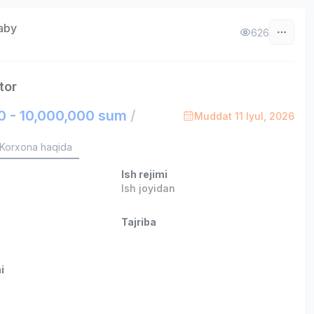
aby
626
tor
0 - 10,000,000 sum
/
Muddat 11 Iyul, 2026
Korxona haqida
Ish rejimi
Ish joyidan
Tajriba
i