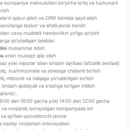
a kompaniya mahsulotlari bo‘yicha to‘liq va tushunarli
rish
arni qabul qilish va CRM tizimida qayd etish
savollariga tezkor va sifatli javob berish
bilan uzoq muddatli hamkorlikni yo‘lga qo‘yish
rga qo‘yiladigan talablar:
lini
mukammal bilish
da
erkin muloqot qila olish
az yoki mijozlar bilan ishlash tajribasi (afzallik beriladi)
tq, xushmuomala va stressga chidamli bo‘lish
li, intizomli va natijaga yo‘naltirilgan bo‘lish
shlash qobiliyati va o‘sishga bo‘lgan intilish
qilamiz: .
i 9:00 dan 16:00 gacha yoki 14:00 dan 22:00 gacha
 va rivojlanib borayotgan kompaniyada ish
 va qo‘llab-quvvatlovchi jamoa
va kasbiy rivojlanish imkoniyatlari