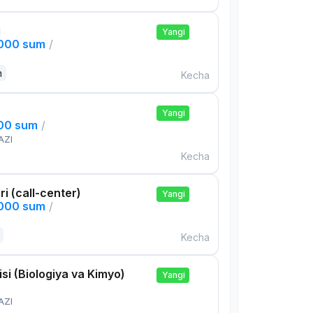
i
Yangi
,000 sum
/
n
Kecha
Yangi
000 sum
/
AZI
Kecha
ri (call-center)
Yangi
,000 sum
/
Kecha
si (Biologiya va Kimyo)
Yangi
AZI