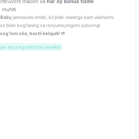
antiruvchi maosh va
har oy bonus tizimi
 muhiti
 Baby
jamoasida ishlab, ko‘plab oilalarga baxt ulashishni
biz bilan bog‘laning va rezyumeyingizni yuboring!
og‘lom oila, baxtli kelajak! 🌱
ham ariza topshirishlari mumkin