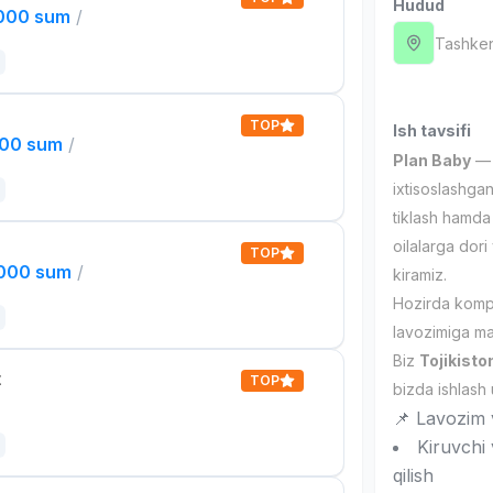
Hudud
,000 sum
/
Tashken
TOP
Ish tavsifi
000 sum
/
Plan Baby
— v
ixtisoslashgan
tiklash hamda 
oilalarga dori
TOP
,000 sum
/
kiramiz.
Hozirda komp
lavozimiga mas
Biz
Tojikisto
t
TOP
bizda ishlash
📌 Lavozim v
Kiruvchi 
qilish