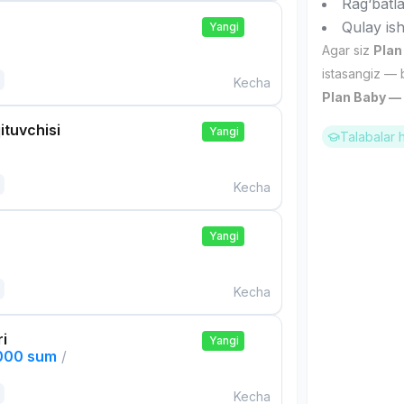
Rag‘batl
Qulay ish
Yangi
Agar siz
Plan
istasangiz — 
Kecha
Plan Baby — s
ituvchisi
Yangi
Talabalar 
Kecha
Yangi
Kecha
ri
Yangi
,000 sum
/
Kecha