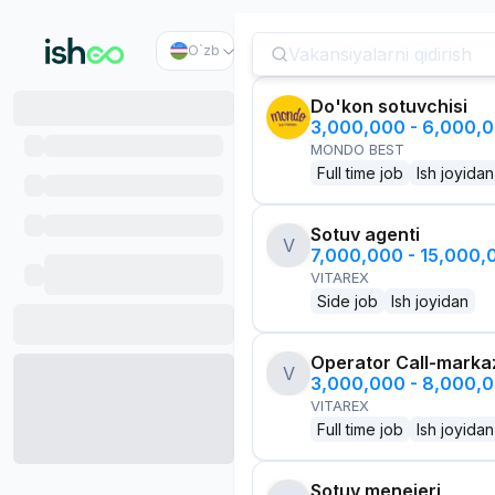
O`zb
Do'kon sotuvchisi
3,000,000 - 6,000,
MONDO BEST
Full time job
Ish joyidan
Sotuv agenti
V
7,000,000 - 15,000
VITAREX
Side job
Ish joyidan
Operator Call-marka
V
3,000,000 - 8,000,
VITAREX
Full time job
Ish joyidan
Sotuv menejeri