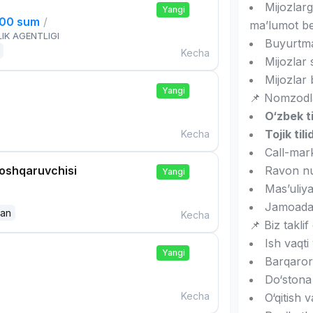
Mijozlarg
Yangi
000 sum
/
ma’lumot be
IK AGENTLIGI
Buyurtmal
Kecha
Mijozlar 
Mijozlar 
Yangi
📌 Nomzodla
O‘zbek ti
Tojik tili
Kecha
Call-mark
boshqaruvchisi
Ravon nu
Yangi
Mas’uliyat
Jamoada i
dan
Kecha
📌 Biz taklif 
Ish vaqt
Yangi
Barqaror
Do‘stona
Kecha
O‘qitish 