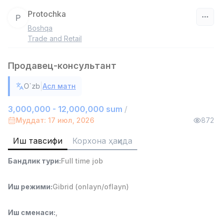
Protochka
P
Boshqa
Ўзбекистон
Trade and Retail
Фильтр
Продавец-консультант
Омбор ёрдамчиси
|
O`zb
Асл матн
TOP
4,280,000 sum
/
ASIAN
3,000,000 - 12,000,000 sum
/
Full time job
Ish joyidan
Муддат: 17 июл, 2026
872
Иш тавсифи
Корхона ҳақида
Етказиб бериш
TOP
3,500,000 - 8,000,000 sum
/
Бандлик тури
:
Full time job
ASIAN
Full time job
Ish joyidan
Иш режими
:
Gibrid (onlayn/oflayn)
Савдо бошлиғи
TOP
6,000,000 - 15,000,000 sum
/
Иш сменаси
:
,
ASIAN