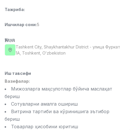
Full time job
Ish joyidan
Тажриба
:
Фаст фуд Ошпази
TOP
Ишчилар сони
:
5
2,600,000 - 5,000,000 sum
/
LES AILES
Full time job
Ish joyidan
Ҳудуд
Tashkent City
, Shaykhantakhur District
- улица Фуркат
1А, Тоshkent, Oʻzbekiston
Фармацевт
TOP
3,000,000 - 10,000,000 sum
/
NAVBAHOR APTEKA
Full time job
Ish joyidan
Иш тавсифи
Вазифалар:
Сотув Оператори (Фақат қизлар!)
Мижозларга маҳсулотлар бўйича маслаҳат
TOP
Келишилади
бериш
NAFF
Сотувларни амалга ошириш
Full time job
Ish joyidan
Витрина тартиби ва кўринишига эътибор
бериш
Сотув бўйича агент
Вакансиялар
Соҳалар
Корхоналар
Профил
TOP
Товарлар ҳисобини юритиш
Келишилади