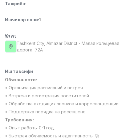
Тажриба
:
Full time job
Ish joyidan
Ишчилар сони
:
1
Фармацевт
TOP
3,000,000 - 10,000,000 sum
/
NAVBAHOR APTEKA
Ҳудуд
Full time job
Ish joyidan
Tashkent City
, Almazar District
- Малая кольцевая
дорога, 72А
Сотув Оператори (Фақат қизлар!)
TOP
Келишилади
NAFF
Иш тавсифи
Full time job
Ish joyidan
Обязанности:
• Организация расписаний и встреч.
Сотув бўйича агент
TOP
• Встреча и регистрация посетителей.
Келишилади
• Обработка входящих звонков и корреспонденции.
LION_ESTATE
• Поддержка порядка на ресепшене.
Full time job
Ish joyidan
Требования:
• Опыт работы 0-1 год.
Ўқитувчи ёрдамчиси (Математика)
Вакансиялар
Соҳалар
Корхоналар
Профил
Янги
1,000,000 - 2,000,000 sum
/
• Быстрая обучаемость и адаптивность. 🚀