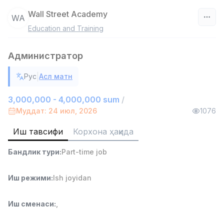
Wall Street Academy
WA
Education and Training
Ўзбекистон
Администратор
Фильтр
|
Рус
Асл матн
Омбор ёрдамчиси
TOP
4,280,000 sum
/
3,000,000 - 4,000,000 sum
/
ASIAN
Муддат: 24 июл, 2026
1076
Full time job
Ish joyidan
Иш тавсифи
Корхона ҳақида
Савдо бошлиғи
TOP
Бандлик тури
:
Part-time job
6,000,000 - 15,000,000 sum
/
ASIAN
Full time job
Ish joyidan
Иш режими
:
Ish joyidan
Фаст фуд Ошпази
TOP
Иш сменаси
:
,
2,600,000 - 5,000,000 sum
/
LES AILES