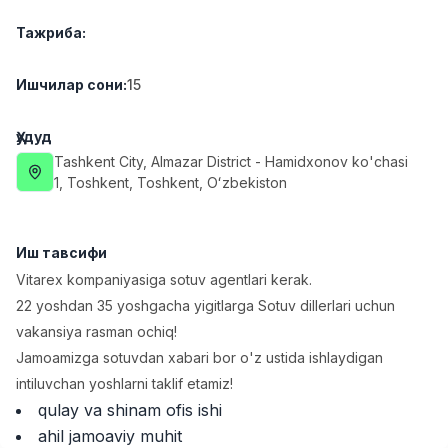
Full time job
Ish joyidan
Тажриба
:
Фаст фуд Ошпази
TOP
Ишчилар сони
:
15
2,600,000 - 5,000,000 sum
/
LES AILES
Full time job
Ish joyidan
Ҳудуд
Tashkent City
, Almazar District
- Hamidxonov ko'chasi
1, Тоshkent, Toshkent, Oʻzbekiston
Фармацевт
TOP
3,000,000 - 10,000,000 sum
/
NAVBAHOR APTEKA
Full time job
Ish joyidan
Иш тавсифи
Vitarex kompaniyasiga sotuv agentlari kerak.
Сотув бўйича агент
22 yoshdan 35 yoshgacha yigitlarga Sotuv dillerlari uchun
TOP
Келишилади
vakansiya rasman ochiq!
LION_ESTATE
Jamoamizga sotuvdan xabari bor o'z ustida ishlaydigan
Full time job
Ish joyidan
intiluvchan yoshlarni taklif etamiz!
qulay va shinam ofis ishi
Телефон сотувчиси
Вакансиялар
Соҳалар
Корхоналар
Профил
Янги
ahil jamoaviy muhit
Келишилади