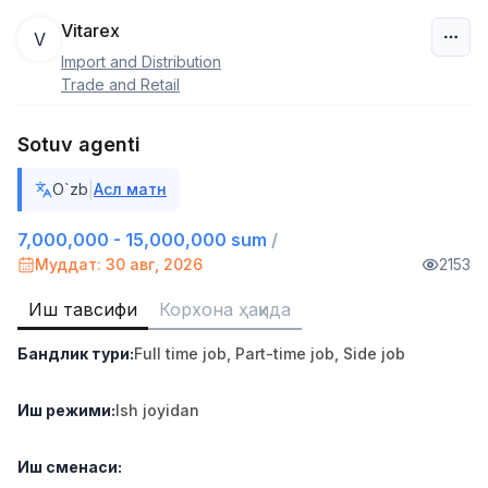
Vitarex
V
Import and Distribution
Ўзбекистон
Trade and Retail
Фильтр
Sotuv agenti
Савдо бошлиғи
|
O`zb
Асл матн
TOP
6,000,000 - 15,000,000 sum
/
ASIAN
7,000,000 - 15,000,000 sum
/
Full time job
Ish joyidan
Муддат: 30 авг, 2026
2153
Иш тавсифи
Корхона ҳақида
Омбор ёрдамчиси
TOP
4,280,000 sum
/
Бандлик тури
:
Full time job
,
Part-time job
,
Side job
ASIAN
Full time job
Ish joyidan
Иш режими
:
Ish joyidan
Дўкон сотувчиси
TOP
3,000,000 - 6,000,000 sum
/
Иш сменаси
:
MONDO BEST