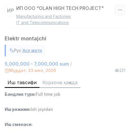
ИП ООО "OLAN HIGH TECH PROJECT"
ИP
Manufacturing and Factories
Ўзбекистон
IT and Telecommunications
Фильтр
Elektr montajchi
Дўкон сотувчиси
|
Рус
Асл матн
TOP
3,000,000 - 6,000,000 sum
/
MONDO BEST
5,000,000 - 7,000,000 sum
/
Full time job
Ish joyidan
Муддат: 23 июл, 2026
221
Иш тавсифи
Корхона ҳақида
Сотув агенти
TOP
7,000,000 - 15,000,000 sum
/
Бандлик тури
:
Full time job
VITAREX
Side job
Ish joyidan
Иш режими
:
Ish joyidan
Оператор Колл-маркази
TOP
3,000,000 - 8,000,000 sum
/
Иш сменаси
:
VITAREX