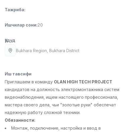
Full time job
Ish joyidan
Тажриба
:
Фаст фуд Ошпази
TOP
Ишчилар сони
:
20
2,600,000 - 5,000,000 sum
/
LES AILES
Full time job
Ish joyidan
Ҳудуд
Bukhara Region
, Bukhara District
Фармацевт
TOP
3,000,000 - 10,000,000 sum
/
NAVBAHOR APTEKA
Full time job
Ish joyidan
Иш тавсифи
Приглашаем в команду
OLAN HIGH TECH PROJECT
Сотув бўйича агент
кандидатов на должность электромонтажника систем
TOP
Келишилади
видеонаблюдения, ищем настоящего профессионала,
LION_ESTATE
мастера своего дела, чьи "золотые руки" обеспечат
Full time job
Ish joyidan
надежную работу сложной техники.
Обязанности:
Ўқитувчи IELTS
Вакансиялар
Соҳалар
Корхоналар
Профил
Янги
Монтаж, подключение, настройка и ввод в
3,000,000 - 10,000,000 sum
/