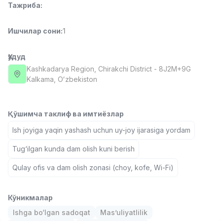
Тажриба
:
Full time job
Ish joyidan
Ишчилар сони
:
1
Фармацевт
TOP
3,000,000 - 10,000,000 sum
/
NAVBAHOR APTEKA
Ҳудуд
Full time job
Ish joyidan
Kashkadarya Region
, Chirakchi District
- 8J2M+9G
Kalkama, Oʻzbekiston
Сотув Оператори (Фақат қизлар!)
TOP
Келишилади
NAFF
Қўшимча таклиф ва имтиёзлар
Full time job
Ish joyidan
Ish joyiga yaqin yashash uchun uy-joy ijarasiga yordam
Tug‘ilgan kunda dam olish kuni berish
Сотув бўйича агент
TOP
Келишилади
Qulay ofis va dam olish zonasi (choy, kofe, Wi-Fi)
LION_ESTATE
Full time job
Ish joyidan
Кўникмалар
Немис тили ўқитувчиси
Вакансиялар
Соҳалар
Корхоналар
Профил
Янги
Ishga bo‘lgan sadoqat
Mas’uliyatlilik
1,500,000 - 7,000,000 sum
/