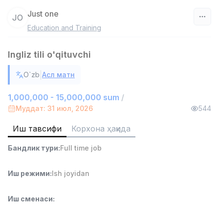
Just one
JO
Education and Training
Ўзбекистон
Ingliz tili o'qituvchi
Фильтр
|
O`zb
Асл матн
Савдо бошлиғи
TOP
6,000,000 - 15,000,000 sum
/
1,000,000 - 15,000,000 sum
/
ASIAN
Муддат: 31 июл, 2026
544
Full time job
Ish joyidan
Иш тавсифи
Корхона ҳақида
Омбор ёрдамчиси
TOP
Бандлик тури
:
Full time job
4,280,000 sum
/
ASIAN
Full time job
Ish joyidan
Иш режими
:
Ish joyidan
Етказиб бериш
TOP
Иш сменаси
:
3,500,000 - 8,000,000 sum
/
ASIAN