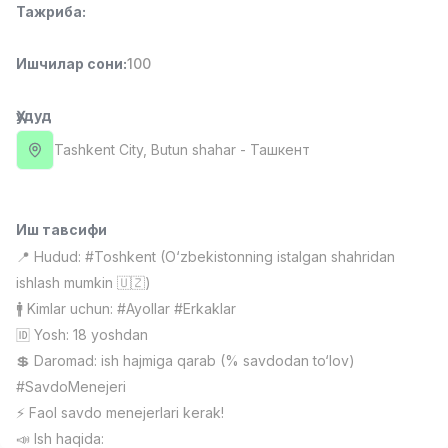
Тажриба
:
Full time job
Ish joyidan
Ишчилар сони
:
100
Фаст фуд Ошпази
TOP
2,600,000 - 5,000,000 sum
/
LES AILES
Ҳудуд
Full time job
Ish joyidan
Tashkent City
, Butun shahar
- Ташкент
Фармацевт
TOP
3,000,000 - 10,000,000 sum
/
NAVBAHOR APTEKA
Иш тавсифи
Full time job
Ish joyidan
📍 Hudud: #Toshkent (O‘zbekistonning istalgan shahridan
ishlash mumkin 🇺🇿)
Сотув Оператори (Фақат қизлар!)
TOP
🚹 Kimlar uchun: #Ayollar #Erkaklar
Келишилади
🆔 Yosh: 18 yoshdan
NAFF
💲 Daromad: ish hajmiga qarab (% savdodan to‘lov)
Full time job
Ish joyidan
#SavdoMenejeri
⚡️ Faol savdo menejerlari kerak!
Сотув бўйича агент
Вакансиялар
Соҳалар
Корхоналар
Профил
TOP
📣 Ish haqida:
Келишилади