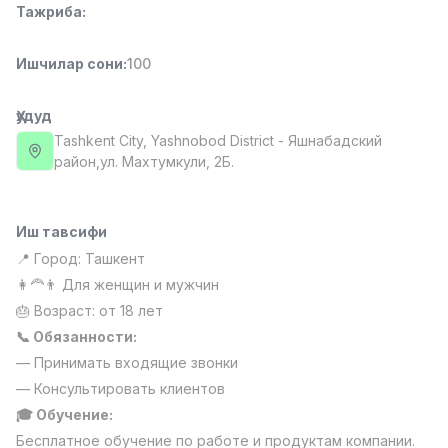
Тажриба
:
Full time job
Ish joyidan
Ишчилар сони
:
100
Фаст фуд Ошпази
TOP
2,600,000 - 5,000,000 sum
/
LES AILES
Ҳудуд
Full time job
Ish joyidan
Tashkent City
, Yashnobod District
- Яшнабадский
район,ул. Махтумкули, 2Б.
Фармацевт
TOP
3,000,000 - 10,000,000 sum
/
NAVBAHOR APTEKA
Иш тавсифи
Full time job
Ish joyidan
📍 Город: Ташкент
👩‍🦰👨 Для женщин и мужчин
Сотув Оператори (Фақат қизлар!)
TOP
🎂 Возраст: от 18 лет
Келишилади
📞 Обязанности:
NAFF
— Принимать входящие звонки
Full time job
Ish joyidan
— Консультировать клиентов
🎓 Обучение:
Сотув бўйича агент
Вакансиялар
Соҳалар
Корхоналар
Профил
TOP
Келишилади
Бесплатное обучение по работе и продуктам компании.