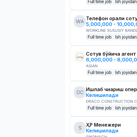
Full time job
Ish joyidan
Телефон орқали сот
WA
5,000,000 - 10,000
WORKLINE XUSUSIY BANDL
Full time job
Ish joyidan
Сотув бўйича агент
6,000,000 - 8,000,
ASIAN
Full time job
Ish joyidan
Ишлаб чиқариш опе
DC
Келишилади
DRACO CONSTRUCTION C
Full time job
Ish joyidan
ҲР Менежери
S
Келишилади
SINOMACH