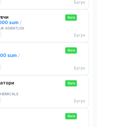
Бугун
увчи
Янги
,000 sum
/
IK AGENTLIGI
Бугун
Янги
000 sum
/
Бугун
ратори
Янги
HEMICALS
Бугун
Янги