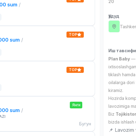
20
000 sum
/
Ҳудуд
Tashken
TOP
,000 sum
/
Иш тавсиф
Plan Baby
— v
ixtisoslashgan
TOP
tiklash hamda 
oilalarga dori
kiramiz.
Hozirda komp
Янги
lavozimiga mas
,000 sum
/
Biz
Tojikisto
AZI
bizda ishlash
Бугун
📌 Lavozim v