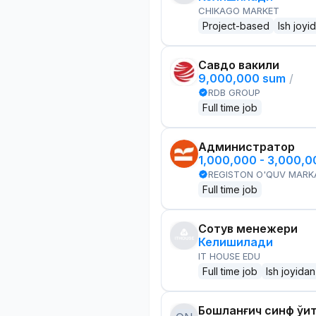
CHIKAGO MARKET
Project-based
Ish joyi
Савдо вакили
9,000,000 sum
/
RDB GROUP
Full time job
Администратор
1,000,000 - 3,000,
REGISTON O'QUV MARK
Full time job
Сотув менежери
Келишилади
IT HOUSE EDU
Full time job
Ish joyidan
Бошланғич синф ўқи