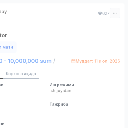
aby
627
tor
л матн
0 - 10,000,000 sum
/
Муддат: 11 июл, 2026
и
Корхона ҳақида
ри
Иш режими
Ish joyidan
и
Тажриба
ни