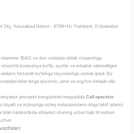
t City
, Yunusabad District
- 9798+HJ Тоshkent, Oʻzbekiston
и
itaminlar (BAD) va dori vositalari ishlab chiqarishga
 ishonchli kompaniya bo‘lib, ayollar va erkaklar salomatligini
oilalarni farzandli bo‘lishga tayyorlashga xizmat qiladi. Biz
 vositalari bilan birga quvonch, umid va sog‘lom kelajak olib
aniyamiz jamoasini kengaytirish maqsadida
Call operator
’uliyatli va muloqotga ochiq mutaxassislarni ishga taklif qilamiz.
n
bilan hamkorlikda ishlaymiz shuning uchun tojik tili muhum
 uchun.
azifalari: