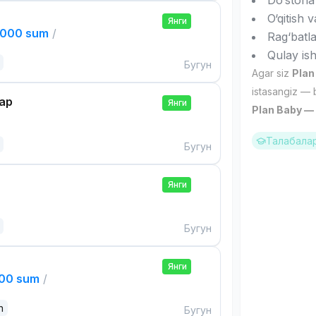
Do‘stona
O‘qitish 
Янги
,000 sum
/
Rag‘batl
Qulay ish
Бугун
Agar siz
Plan
istasangiz — 
ар
Янги
Plan Baby — s
Талабалар
Бугун
Янги
Бугун
Янги
000 sum
/
n
Бугун