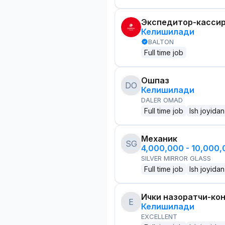
Экспедитор-касси
Келишилади
BALTON
Full time job
Ошпаз
DO
Келишилади
DALER OMAD
Full time job
Ish joyidan
Механик
SG
4,000,000 - 10,000
SILVER MIRROR GLASS
Full time job
Ish joyidan
Ички назоратчи-ко
E
Келишилади
EXCELLENT