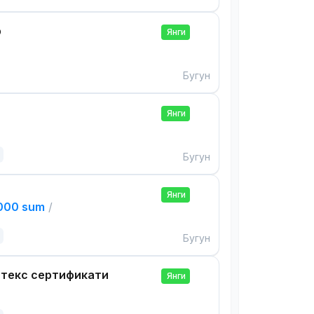
р
Янги
Бугун
Янги
Бугун
Янги
,000 sum
/
Бугун
нтекс сертификати
Янги