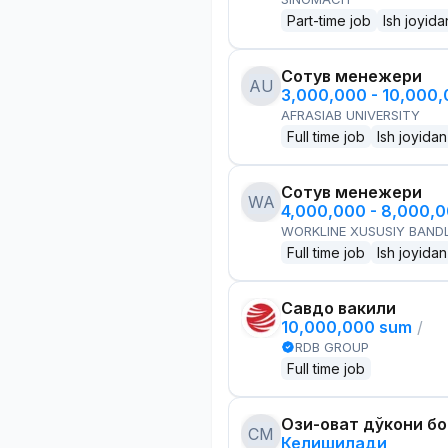
Part-time job
Ish joyida
Сотув менежери
AU
3,000,000 - 10,000
AFRASIAB UNIVERSITY
Full time job
Ish joyidan
Сотув менежери
WA
4,000,000 - 8,000,
WORKLINE XUSUSIY BANDL
Full time job
Ish joyidan
Савдо вакили
10,000,000 sum
/
RDB GROUP
Full time job
Озиқ-овқат дўкони б
CM
Келишилади