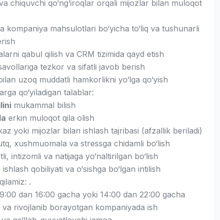
va chiquvchi qo‘ng‘iroqlar orqali mijozlar bilan muloqot
a kompaniya mahsulotlari bo‘yicha to‘liq va tushunarli
rish
arni qabul qilish va CRM tizimida qayd etish
savollariga tezkor va sifatli javob berish
bilan uzoq muddatli hamkorlikni yo‘lga qo‘yish
rga qo‘yiladigan talablar:
lini
mukammal bilish
da
erkin muloqot qila olish
az yoki mijozlar bilan ishlash tajribasi (afzallik beriladi)
tq, xushmuomala va stressga chidamli bo‘lish
li, intizomli va natijaga yo‘naltirilgan bo‘lish
shlash qobiliyati va o‘sishga bo‘lgan intilish
qilamiz: .
i 9:00 dan 16:00 gacha yoki 14:00 dan 22:00 gacha
 va rivojlanib borayotgan kompaniyada ish