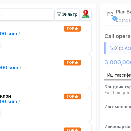
Plan B
PB
Фильтр
Boshqa
TOP
000 sum
/
Call opera
|
O`zb
Ас
3,000,00
TOP
,000 sum
/
Иш тавсиф
Бандлик ту
Full time job
кази
TOP
000 sum
/
Иш сменас
,
Ишчилар со
TOP