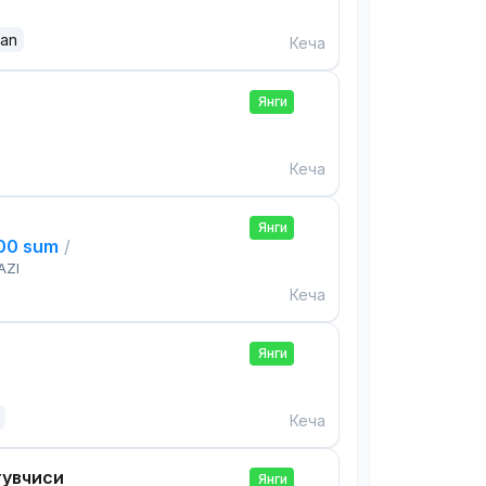
dan
Кеча
Янги
Кеча
Янги
000 sum
/
AZI
Кеча
Янги
Кеча
тувчиси
Янги