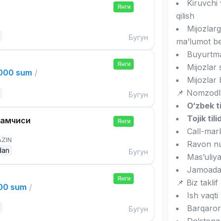
Kiruvchi 
Янги
qilish
Mijozlarg
Бугун
ma’lumot be
Buyurtmal
Янги
Mijozlar 
,000 sum
/
Mijozlar 
📌 Nomzodla
Бугун
O‘zbek ti
Tojik tili
дамчиси
Янги
Call-mark
AZIN
Ravon nu
dan
Бугун
Mas’uliyat
Jamoada i
Янги
📌 Biz taklif 
000 sum
/
Ish vaqt
Barqaror
Бугун