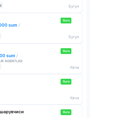
n
Бугун
Янги
,000 sum
/
Бугун
Янги
000 sum
/
IK AGENTLIGI
Кеча
Янги
Кеча
ошқарувчиси
Янги