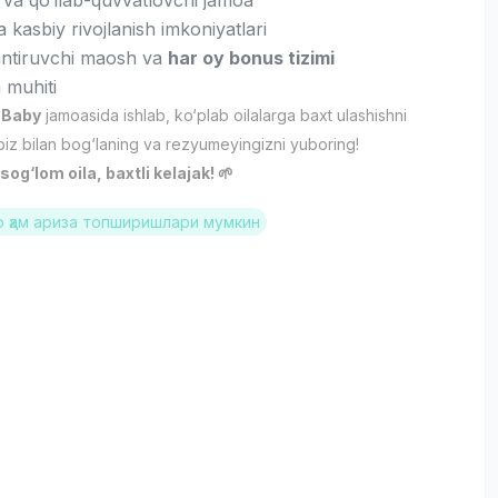
 va qo‘llab-quvvatlovchi jamoa
va kasbiy rivojlanish imkoniyatlari
antiruvchi maosh va
har oy bonus tizimi
 muhiti
 Baby
jamoasida ishlab, ko‘plab oilalarga baxt ulashishni
biz bilan bog‘laning va rezyumeyingizni yuboring!
og‘lom oila, baxtli kelajak! 🌱
 ҳам ариза топширишлари мумкин