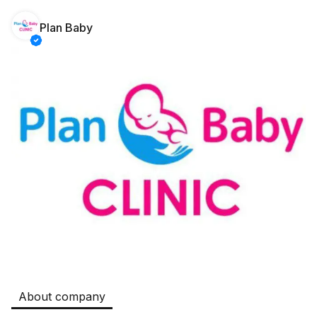
Plan Baby
Safia
Jobs
:
511
Restaurants and Fast Food,Trade and Retail
B&B
Jobs
:
351
Restaurants and Fast Food
Oqtepa Lavash
Jobs
:
208
Restaurants and Fast Food
Burger King Uzb
Jobs
:
52
Hotels and Tourism,Boshqa
Kamolon osh
Jobs
:
42
Boshqa
About company
Zahratun