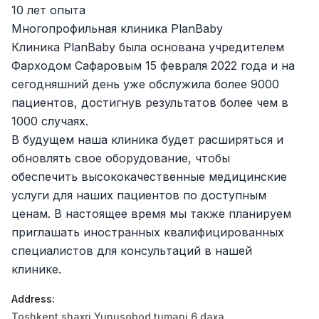
Jobs
:
40
10 лет опыта
Trade and Retail
Многопрофильная клиника PlanBaby
Balton
Клиника PlanBaby была основана учредителем
Jobs
:
26
Trade and Retail
Фарходом Сафаровым 15 февраля 2022 года и на
сегодняшний день уже обслужила более 9000
Uyda
Jobs
:
26
пациентов, достигнув результатов более чем в
Trade and Retail
1000 случаях.
В будущем наша клиника будет расширяться и
M COSMETIC
Jobs
:
26
обновлять свое оборудование, чтобы
обеспечить высококачественные медицинские
RDB GROUP
Jobs
:
18
услуги для наших пациентов по доступным
Manufacturing and Factories
ценам. В настоящее время мы также планируем
Registon O'quv Markazi
приглашать иностранных квалифицированных
Jobs
:
17
Education and Training
специалистов для консультаций в нашей
клинике.
TESTO
Jobs
:
10
Restaurants and Fast Food
Address
:
Vacancies
Job categories
Companies
Profile
Toshkent shaxri Yunusobod tumani 6 daxa