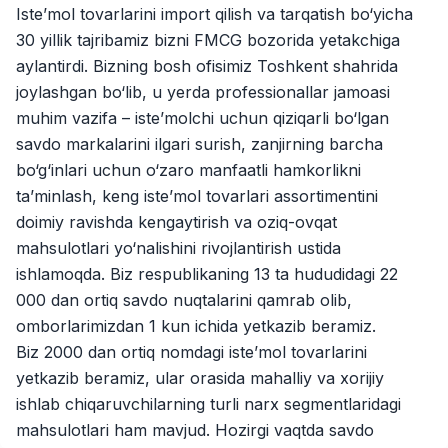
Jobs
:
40
Iste’mol tovarlarini import qilish va tarqatish bo‘yicha
Trade and Retail
30 yillik tajribamiz bizni FMCG bozorida yetakchiga
Registon O'quv Markazi
aylantirdi. Bizning bosh ofisimiz Toshkent shahrida
Jobs
:
34
Education and Training
joylashgan bo‘lib, u yerda professionallar jamoasi
muhim vazifa – iste’molchi uchun qiziqarli bo‘lgan
Balton
Jobs
:
27
savdo markalarini ilgari surish, zanjirning barcha
Trade and Retail
bo‘g‘inlari uchun o‘zaro manfaatli hamkorlikni
Uyda
ta’minlash, keng iste’mol tovarlari assortimentini
Jobs
:
26
Trade and Retail
doimiy ravishda kengaytirish va oziq-ovqat
mahsulotlari yo‘nalishini rivojlantirish ustida
M COSMETIC
Jobs
:
24
ishlamoqda. Biz respublikaning 13 ta hududidagi 22
000 dan ortiq savdo nuqtalarini qamrab olib,
RDB GROUP
omborlarimizdan 1 kun ichida yetkazib beramiz.
Jobs
:
18
Manufacturing and Factories
Biz 2000 dan ortiq nomdagi iste’mol tovarlarini
yetkazib beramiz, ular orasida mahalliy va xorijiy
TESTO
Jobs
:
10
ishlab chiqaruvchilarning turli narx segmentlaridagi
Restaurants and Fast Food
Vacancies
Job categories
Companies
Profile
mahsulotlari ham mavjud. Hozirgi vaqtda savdo