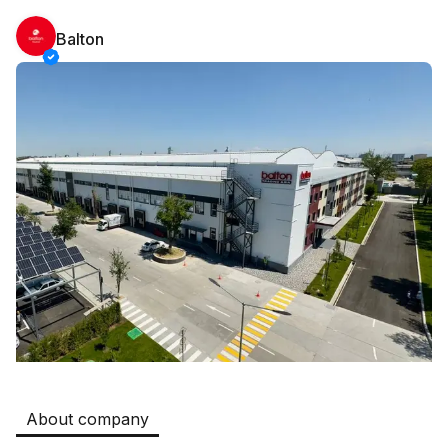
Balton
Safia
Jobs
:
511
Restaurants and Fast Food,Trade and Retail
B&B
Jobs
:
351
Restaurants and Fast Food
Oqtepa Lavash
Jobs
:
202
Restaurants and Fast Food
Burger King Uzb
Jobs
:
50
Hotels and Tourism,Boshqa
Kamolon osh
Jobs
:
42
Boshqa
About company
Zahratun