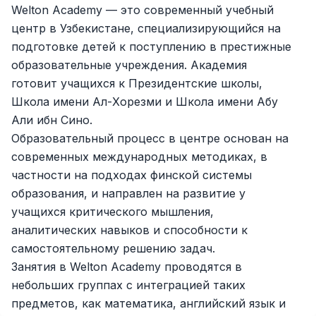
Welton Academy — это современный учебный
Zahratun
Ish o‘rinlari
:
40
Trade and Retail
центр в Узбекистане, специализирующийся на
подготовке детей к поступлению в престижные
Balton
Ish o‘rinlari
:
26
образовательные учреждения. Академия
Trade and Retail
готовит учащихся к Президентские школы,
Uyda
Школа имени Ал-Хорезми и Школа имени Абу
Ish o‘rinlari
:
26
Trade and Retail
Али ибн Сино.
Образовательный процесс в центре основан на
M COSMETIC
Ish o‘rinlari
:
26
современных международных методиках, в
частности на подходах финской системы
RDB GROUP
образования, и направлен на развитие у
Ish o‘rinlari
:
18
Manufacturing and Factories
учащихся критического мышления,
аналитических навыков и способности к
Registon O'quv Markazi
Ish o‘rinlari
:
17
самостоятельному решению задач.
Education and Training
Занятия в Welton Academy проводятся в
TESTO
небольших группах с интеграцией таких
Ish o‘rinlari
:
10
Restaurants and Fast Food
Vakansiyalar
Sohalar
Korxonalar
Profil
предметов, как математика, английский язык и