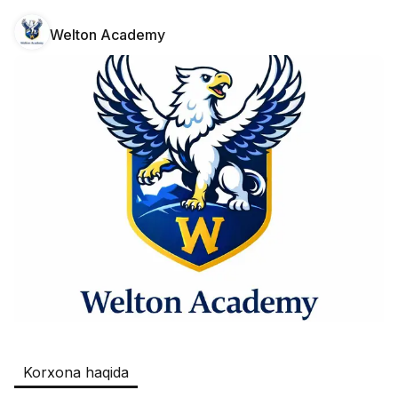
Welton Academy
Safia
Ish o‘rinlari
:
511
Restaurants and Fast Food,Trade and 
Retail
B&B
Ish o‘rinlari
:
351
Restaurants and Fast Food
Oqtepa Lavash
Ish o‘rinlari
:
208
Restaurants and Fast Food
Burger King Uzb
Ish o‘rinlari
:
52
Hotels and Tourism,Boshqa
Kamolon osh
Ish o‘rinlari
:
42
Korxona haqida
Boshqa