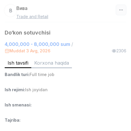
Вива
В
Trade and Retail
O‘zbekiston
Do‘kon sotuvchisi
Filtr
4,000,000 - 8,000,000 sum
/
Savdo boshlig'i
Muddat 3 Avg, 2026
2306
TOP
6,000,000 - 15,000,000 sum
/
ASIAN
Ish tavsifi
Korxona haqida
Full time job
Ish joyidan
Bandlik turi
:
Full time job
Ombor yordamchisi
TOP
Ish rejimi
:
Ish joyidan
4,280,000 sum
/
ASIAN
Full time job
Ish joyidan
Ish smenasi
:
Yetkazib berish
TOP
Tajriba
:
3,500,000 - 8,000,000 sum
/
ASIAN