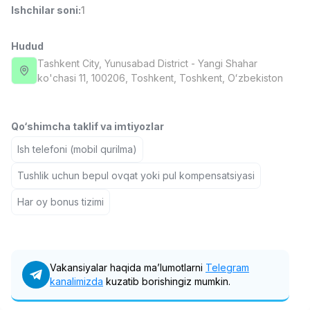
Ishchilar soni
:
1
Full time job
Ish joyidan
Hudud
Farmatsevt
TOP
3,000,000 - 10,000,000 sum
/
Tashkent City
, Yunusabad District
- Yangi Shahar
NAVBAHOR APTEKA
ko'chasi 11, 100206, Тоshkent, Toshkent, Oʻzbekiston
Full time job
Ish joyidan
Qo‘shimcha taklif va imtiyozlar
Sotuv Operatori (Faqat qizlar!)
TOP
Kelishiladi
Ish telefoni (mobil qurilma)
NAFF
Full time job
Ish joyidan
Tushlik uchun bepul ovqat yoki pul kompensatsiyasi
Har oy bonus tizimi
Sotuv bo'yicha agent
TOP
Kelishiladi
LION_ESTATE
Full time job
Ish joyidan
Vakansiyalar haqida ma’lumotlarni
Telegram
kanalimizda
kuzatib borishingiz mumkin.
Administrator
Vakansiyalar
Sohalar
Korxonalar
Profil
Yangi
2,000,000 - 7,000,000 sum
/