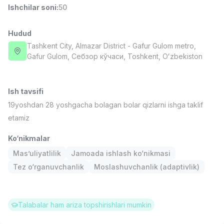
Ishchilar soni
:
50
Full time job
Ish joyidan
Hudud
Farmatsevt
TOP
3,000,000 - 10,000,000 sum
/
Tashkent City
, Almazar District
- Gafur Gulom metro,
NAVBAHOR APTEKA
Gafur Gulom, Себзор кўчаси, Тоshkent, Oʻzbekiston
Full time job
Ish joyidan
Ish tavsifi
Sotuv Operatori (Faqat qizlar!)
TOP
Kelishiladi
19yoshdan 28 yoshgacha bolagan bolar qizlarni ishga taklif
NAFF
etamiz
Full time job
Ish joyidan
Ko‘nikmalar
Sotuv bo'yicha agent
TOP
Mas’uliyatlilik
Jamoada ishlash ko‘nikmasi
Kelishiladi
Tez o‘rganuvchanlik
Moslashuvchanlik (adaptivlik)
LION_ESTATE
Full time job
Ish joyidan
Talabalar ham ariza topshirishlari mumkin
Nemis tili o'qituvchisi
Vakansiyalar
Sohalar
Korxonalar
Profil
Yangi
1,500,000 - 7,000,000 sum
/