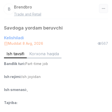
Brendbro
B
Trade and Retail
O‘zbekiston
Savdoga yordam beruvchi
Filtr
Kelishiladi
Savdo boshlig'i
Muddat 8 Avg, 2026
567
TOP
6,000,000 - 15,000,000 sum
/
ASIAN
Ish tavsifi
Korxona haqida
Full time job
Ish joyidan
Bandlik turi
:
Part-time job
Ombor yordamchisi
TOP
Ish rejimi
:
Ish joyidan
4,280,000 sum
/
ASIAN
Full time job
Ish joyidan
Ish smenasi
:
,
Yetkazib berish
TOP
Tajriba
:
3,500,000 - 8,000,000 sum
/
ASIAN