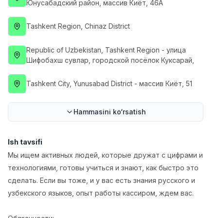
Юнусабадский район, массив Киёт, 46А
Full time job
Ish joyidan
Tashkent Region
, Chinaz District
Farmatsevt
TOP
3,000,000 - 10,000,000 sum
/
Republic of Uzbekistan
, Tashkent Region
- улица
NAVBAHOR APTEKA
Шифобахш сувлар, городской посёлок Куксарай,
Full time job
Ish joyidan
Tashkent City
, Yunusabad District
- массив Киёт, 51
Sotuv Operatori (Faqat qizlar!)
TOP
Kelishiladi
NAFF
Hammasini ko‘rsatish
Full time job
Ish joyidan
Ish tavsifi
Sotuv bo'yicha agent
TOP
Мы ищем активных людей, которые дружат с цифрами и
Kelishiladi
LION_ESTATE
технологиями, готовы учиться и знают, как быстро это
Full time job
Ish joyidan
сделать. Если вы тоже, и у вас есть знания русского и
узбекского языков, опыт работы кассиром, ждем вас.
SMM menejeri
Vakansiyalar
Sohalar
Korxonalar
Profil
Yangi
1,000,000 - 2,500,000 sum
/