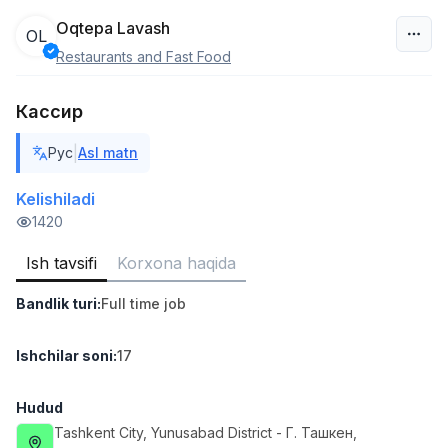
Oqtepa Lavash
OL
Restaurants and Fast Food
O‘zbekiston
Кассир
Filtr
|
Рус
Asl matn
Savdo boshlig'i
TOP
6,000,000 - 15,000,000 sum
/
Kelishiladi
ASIAN
1420
Full time job
Ish joyidan
Ish tavsifi
Korxona haqida
Ombor yordamchisi
TOP
Bandlik turi
:
Full time job
4,280,000 sum
/
ASIAN
Full time job
Ish joyidan
Ishchilar soni
:
17
Yetkazib berish
TOP
Hudud
3,500,000 - 8,000,000 sum
/
Tashkent City
, Yunusabad District
- Г. Ташкен,
ASIAN