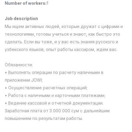
Number of workers
:
1
Full time job
Ish joyidan
Job description
Fast Food Cook
TOP
Мы ищем активных людей, которые дружат с цифрами и
2,600,000 - 5,000,000 sum
/
LES AILES
технологиями, готовы учиться и знают, как быстро это
Full time job
Ish joyidan
сделать. Если вы тоже, и у вас есть знания русского и
узбекского языков, опыт работы кассиром, ждем вас.
Pharmacist
TOP
3,000,000 - 10,000,000 sum
/
Обязанности:
NAVBAHOR APTEKA
• Выполнять операции по расчету наличными в
Full time job
Ish joyidan
приложении JOWI;
• Осуществление расчетных операций;
Sales Agent
TOP
Negotiable
• Работа с наличными и карточными платежами;
LION_ESTATE
• Ведение кассовой и отчетной документации.
Full time job
Ish joyidan
Заработная плата от 3 000 000 сум с дальнейшим
повышением по результатам работы.
IELTS Teacher
Vacancies
Job categories
Companies
Profile
New
3,000,000 - 10,000,000 sum
/