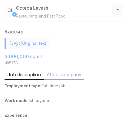
Oqtepa Lavash
OL
Restaurants and Fast Food
Uzbekistan
Кассир
Filter
|
Рус
Original text
Shop Assistant
TOP
3,000,000 - 6,000,000 sum
/
3,000,000 sum
/
MONDO BEST
5178
Full time job
Ish joyidan
Job description
About company
Sales agent
TOP
Employment type
:
Full time job
7,000,000 - 15,000,000 sum
/
VITAREX
Side job
Ish joyidan
Work mode
:
Ish joyidan
Call Center Operator
TOP
Experience
:
3,000,000 - 8,000,000 sum
/
VITAREX