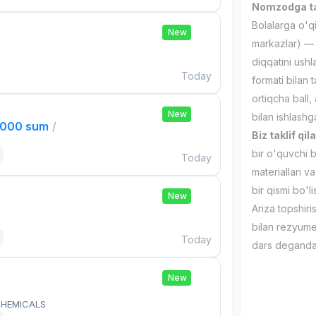
Nomzodga ta
Bolalarga o'qit
New
markazlar) — 
diqqatini ushl
Today
formati bilan 
ortiqcha ball,
New
bilan ishlash
,000 sum
/
Biz taklif qil
bir o'quvchi 
Today
materiallari v
bir qismi bo'
New
Ariza topshir
bilan rezyumen
Today
dars deganda 
New
HEMICALS