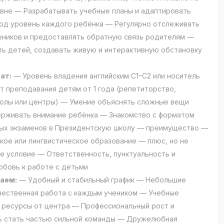
вне — Разрабатывать учебные планы и адаптировать
од уровень каждого ребёнка — Регулярно отслеживать
еников и предоставлять обратную связь родителям —
ь детей, создавать живую и интерактивную обстановку
ат:
— Уровень владения английским C1–C2 или носитель
т преподавания детям от 1 года (репетиторство,
олы или центры) — Умение объяснять сложные вещи
ерживать внимание ребёнка — Знакомство с форматом
ых экзаменов в Президентскую школу — преимущество —
кое или лингвистическое образование — плюс, но не
е условие — Ответственность, пунктуальность и
юбовь к работе с детьми
аем:
— Удобный и стабильный график — Небольшие
чественная работа с каждым учеником — Учебные
 ресурсы от центра — Профессиональный рост и
ь стать частью сильной команды — Дружелюбная