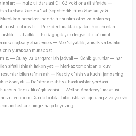
lablar:
— Ingliz tili darajasi C1–C2 yoki ona tili sifatida —
ish tajribasi kamida 1 yil (repetitorlik, til maktablari yoki
Murakkab narsalarni sodda tushuntira olish va bolaning
ab turish qobiliyati — Prezident maktabiga kirish imtihonlari
tanishlik — afzallik — Pedagogik yoki lingvistik ma'lumot —
 ammo majburiy shart emas — Mas'uliyatlilik, aniqlik va bolalar
ga chin yurakdan muhabbat
amiz:
— Qulay va barqaror ish jadvali — Kichik guruhlar — har
bilan sifatli ishlash imkoniyati — Markaz tomonidan o'quv
a resurslar bilan ta'minlash — Kasbiy o'sish va kuchli jamoaning
lish imkoniyati — Do'stona muhit va hamkasblar yordami
ish uchun "Ingliz tili o'qituvchisi — Welton Academy" mavzusi
gizni yuboring. Xatda bolalar bilan ishlash tajribangiz va yaxshi
nimani tushunishingiz haqida yozing.