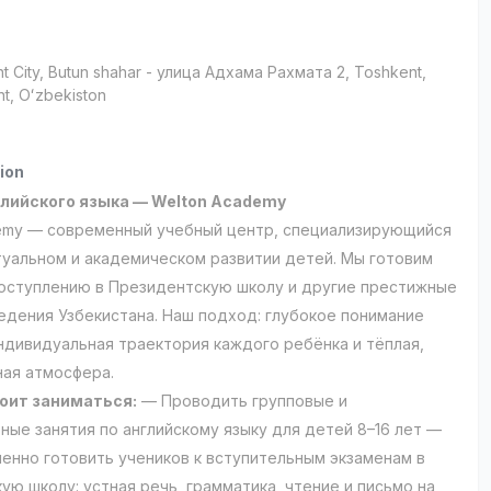
t City
, Butun shahar
- улица Адхама Рахмата 2, Тоshkent,
t, Oʻzbekiston
ion
глийского языка — Welton Academy
emy — современный учебный центр, специализирующийся
туальном и академическом развитии детей. Мы готовим
поступлению в Президентскую школу и другие престижные
едения Узбекистана. Наш подход: глубокое понимание
ндивидуальная траектория каждого ребёнка и тёплая,
ая атмосфера.
оит заниматься:
— Проводить групповые и
ные занятия по английскому языку для детей 8–16 лет —
енно готовить учеников к вступительным экзаменам в
ую школу: устная речь, грамматика, чтение и письмо на