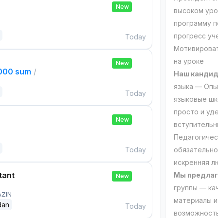
New
высоком уро
программу п
прогресс уч
Today
Мотивироват
на уроке
New
,000 sum
/
Наш кандид
языка — Опы
Today
языковые шк
просто и уд
New
вступительн
Педагогичес
Today
обязательно
искренняя л
tant
Мы предлаг
New
группы — ка
AZIN
материалы и
dan
Today
возможност