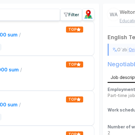
Welto
WA
Filter
Educati
TOP
000 sum
/
English T
|
O`zb
Ori
Negotiab
TOP
,000 sum
/
Job descrip
Employment
Part-time jo
TOP
000 sum
/
Work schedu
Number of w
2
TOP