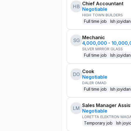
Chief Accountant
HB
Negotiable
HIGH TOWN BUILDERS
Full time job
Ish joyidan
Mechanic
SG
4,000,000 - 10,000
SILVER MIRROR GLASS
Full time job
Ish joyidan
Cook
DO
Negotiable
DALER OMAD
Full time job
Ish joyidan
Sales Manager Assis
LM
Negotiable
LORETTA ELEKTRON MAG
Temporary job
Ish joyi