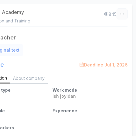
n Academy
845
on and Training
eacher
ginal text
le
Deadline Jul 1, 2026
tion
About company
 type
Work mode
b
Ish joyidan
le
Experience
orkers