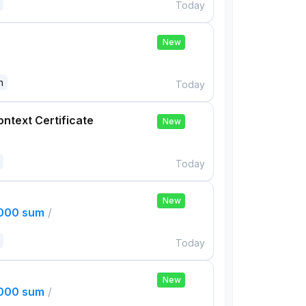
Today
New
n
Today
ontext Certificate
New
Today
New
,000 sum
/
Today
New
,000 sum
/