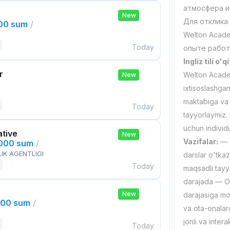
атмосфера и
New
Для отклика
000 sum
/
Welton Acad
Today
опыте работы
Ingliz tili 
r
Welton Academ
New
ixtisoslashga
maktabiga va 
Today
tayyorlaymiz.
uchun individu
ative
New
Vazifalar:
— 8
,000 sum
/
IK AGENTLIGI
darslar o'tka
Today
maqsadli tayy
darajada — O'q
New
darajasiga mo
000 sum
/
va ota-onalarg
jonli va intera
Today