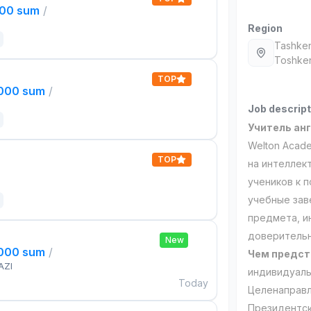
000 sum
/
Region
Tashken
Toshken
TOP
,000 sum
/
Job descript
Учитель ан
Welton Acad
TOP
на интеллек
учеников к 
учебные зав
предмета, и
доверительн
New
,000 sum
/
Чем предст
AZI
индивидуаль
Today
Целенаправл
Президентск