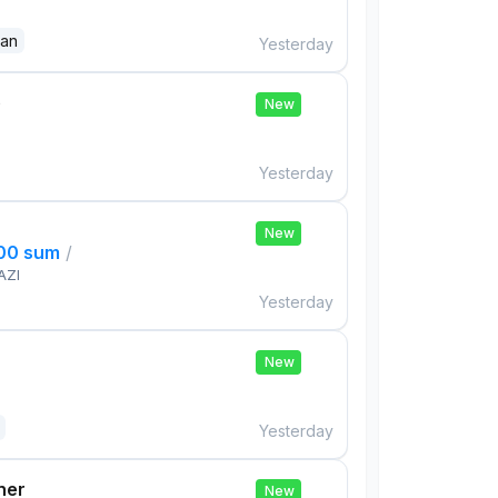
dan
Yesterday
e
New
Yesterday
New
000 sum
/
AZI
Yesterday
New
Yesterday
her
New