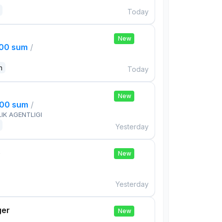
Today
New
000 sum
/
n
Today
New
000 sum
/
IK AGENTLIGI
Yesterday
e
New
Yesterday
ger
New