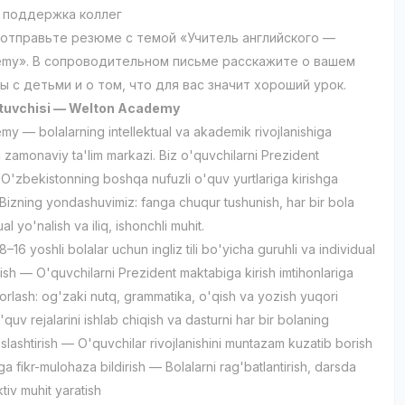
 поддержка коллег
 отправьте резюме с темой «Учитель английского —
emy». В сопроводительном письме расскажите о вашем
 с детьми и о том, что для вас значит хороший урок.
o'qituvchisi — Welton Academy
y — bolalarning intellektual va akademik rivojlanishiga
n zamonaviy ta'lim markazi. Biz o'quvchilarni Prezident
O'zbekistonning boshqa nufuzli o'quv yurtlariga kirishga
 Bizning yondashuvimiz: fanga chuqur tushunish, har bir bola
al yo'nalish va iliq, ishonchli muhit.
–16 yoshli bolalar uchun ingliz tili bo'yicha guruhli va individual
zish — O'quvchilarni Prezident maktabiga kirish imtihonlariga
orlash: og'zaki nutq, grammatika, o'qish va yozish yuqori
uv rejalarini ishlab chiqish va dasturni har bir bolaning
slashtirish — O'quvchilar rivojlanishini muntazam kuzatib borish
a fikr-mulohaza bildirish — Bolalarni rag'batlantirish, darsda
ktiv muhit yaratish