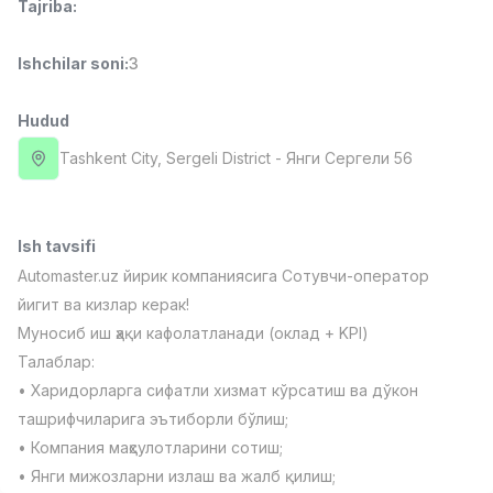
Tajriba
:
Full time job
Ish joyidan
Ishchilar soni
:
3
Fast food Oshpazi
TOP
2,600,000 - 5,000,000 sum
/
Hudud
LES AILES
Full time job
Ish joyidan
Tashkent City
, Sergeli District
- Янги Сергели 56
Farmatsevt
TOP
3,000,000 - 10,000,000 sum
/
Ish tavsifi
NAVBAHOR APTEKA
Full time job
Ish joyidan
Automaster.uz йирик компаниясига Сотувчи-оператор
йигит ва кизлар керак!
Муносиб иш ҳақи кафолатланади (оклад + KPI)
Sotuv Operatori (Faqat qizlar!)
TOP
Kelishiladi
Талаблар:
NAFF
• Харидорларга сифатли хизмат кўрсатиш ва дўкон
Full time job
Ish joyidan
ташрифчиларига эътиборли бўлиш;
• Компания маҳсулотларини сотиш;
Sotuv bo'yicha agent
Vakansiyalar
Sohalar
Korxonalar
Profil
TOP
• Янги мижозларни излаш ва жалб қилиш;
Kelishiladi