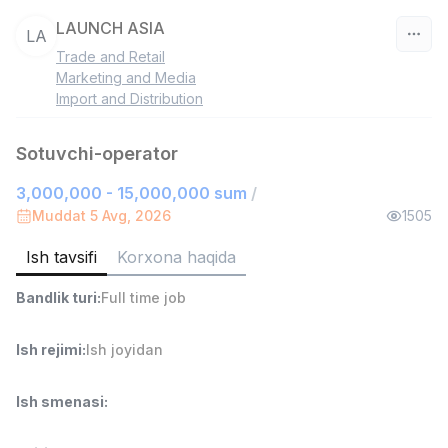
LAUNCH ASIA
LA
Trade and Retail
O‘zbekiston
Marketing and Media
Import and Distribution
Filtr
Sotuvchi-operator
Savdo boshlig'i
TOP
3,000,000 - 15,000,000 sum
6,000,000 - 15,000,000 sum
/
/
ASIAN
Muddat 5 Avg, 2026
1505
Full time job
Ish joyidan
Ish tavsifi
Korxona haqida
Ombor yordamchisi
TOP
Bandlik turi
:
Full time job
4,280,000 sum
/
ASIAN
Ish rejimi
:
Ish joyidan
Full time job
Ish joyidan
Ish smenasi
:
Yetkazib berish
TOP
3,500,000 - 8,000,000 sum
/
ASIAN