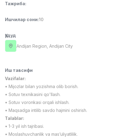
Тажриба
:
Side job
Ish joyidan
Ишчилар сони
:
10
Оператор Колл-маркази
TOP
3,000,000 - 8,000,000 sum
/
VITAREX
Ҳудуд
Full time job
Ish joyidan
Andijan Region
, Andijan City
Фаст фуд Ошпази
TOP
2,600,000 - 5,000,000 sum
/
LES AILES
Иш тавсифи
Full time job
Ish joyidan
Vazifalar:
• Mijozlar bilan yozishma olib borish.
Фармацевт
TOP
• Sotuv texnikasini qo'llash.
3,000,000 - 10,000,000 sum
/
• Sotuv voronkasi orqali ishlash.
NAVBAHOR APTEKA
• Maqsadga intilib savdo hajmini oshirish.
Full time job
Ish joyidan
Talablar:
• 1-3 yil ish tajribasi.
Сотув бўйича агент
Вакансиялар
Соҳалар
Корхоналар
Профил
TOP
• Moslashuvchanlik va mas’uliyatlilik.
Келишилади