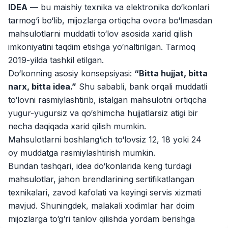
IDEA
— bu maishiy texnika va elektronika do‘konlari
Kamolon osh
Ish o‘rinlari
:
42
Boshqa
tarmog‘i bo‘lib, mijozlarga ortiqcha ovora bo‘lmasdan
mahsulotlarni muddatli to‘lov asosida xarid qilish
Zahratun
Ish o‘rinlari
:
40
imkoniyatini taqdim etishga yo‘naltirilgan. Tarmoq
Trade and Retail
2019-yilda tashkil etilgan.
Balton
Do‘konning asosiy konsepsiyasi:
“Bitta hujjat, bitta
Ish o‘rinlari
:
27
Trade and Retail
narx, bitta idea.”
Shu sababli, bank orqali muddatli
to‘lovni rasmiylashtirib, istalgan mahsulotni ortiqcha
Uyda
Ish o‘rinlari
:
26
yugur-yugursiz va qo‘shimcha hujjatlarsiz atigi bir
Trade and Retail
necha daqiqada xarid qilish mumkin.
Mahsulotlarni boshlang‘ich to‘lovsiz 12, 18 yoki 24
M COSMETIC
Ish o‘rinlari
:
24
oy muddatga rasmiylashtirish mumkin.
Bundan tashqari, idea do‘konlarida keng turdagi
RDB GROUP
Ish o‘rinlari
:
18
mahsulotlar, jahon brendlarining sertifikatlangan
Manufacturing and Factories
texnikalari, zavod kafolati va keyingi servis xizmati
TESTO
mavjud. Shuningdek, malakali xodimlar har doim
Ish o‘rinlari
:
10
Restaurants and Fast Food
Vakansiyalar
Sohalar
Korxonalar
Profil
mijozlarga to‘g‘ri tanlov qilishda yordam berishga