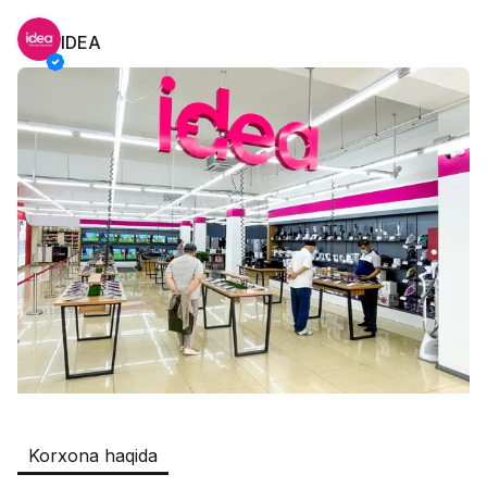
IDEA
Safia
Ish o‘rinlari
:
511
Restaurants and Fast Food,Trade and 
Retail
B&B
Ish o‘rinlari
:
351
Restaurants and Fast Food
Oqtepa Lavash
Ish o‘rinlari
:
202
Restaurants and Fast Food
Burger King Uzb
Ish o‘rinlari
:
50
Hotels and Tourism,Boshqa
Registon O'quv Markazi
Ish o‘rinlari
:
43
Korxona haqida
Education and Training