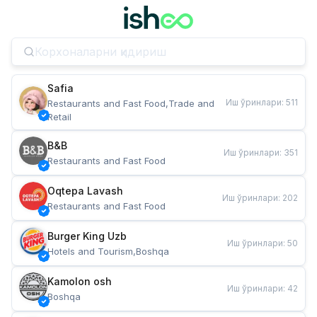
Safia
Иш ўринлари
:
511
Restaurants and Fast Food,Trade and 
Retail
B&B
Иш ўринлари
:
351
Restaurants and Fast Food
Oqtepa Lavash
Иш ўринлари
:
202
Restaurants and Fast Food
Burger King Uzb
Иш ўринлари
:
50
Hotels and Tourism,Boshqa
Kamolon osh
Иш ўринлари
:
42
Boshqa