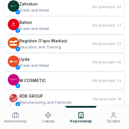
Zahratun
Иш ўринлари
:
40
Trade and Retail
Balton
Иш ўринлари
:
27
Trade and Retail
Registon O'quv Markazi
Иш ўринлари
:
27
Education and Training
Uyda
Иш ўринлари
:
26
Trade and Retail
M COSMETIC
Иш ўринлари
:
24
RDB GROUP
Иш ўринлари
:
18
Manufacturing and Factories
TESTO
Иш ўринлари
:
10
Restaurants and Fast Food
Вакансиялар
Соҳалар
Корхоналар
Профил