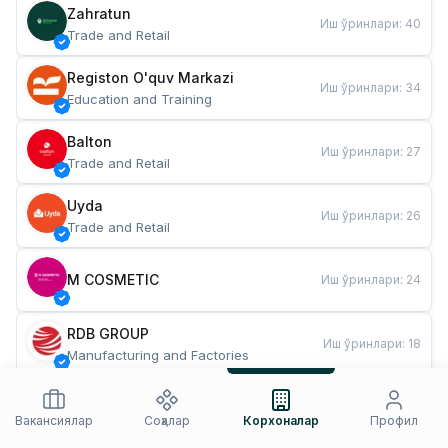
Zahratun
Иш ўринлари
:
40
Trade and Retail
Registon O'quv Markazi
Иш ўринлари
:
34
Education and Training
Balton
Иш ўринлари
:
27
Trade and Retail
Uyda
Иш ўринлари
:
26
Trade and Retail
M COSMETIC
Иш ўринлари
:
24
RDB GROUP
Иш ўринлари
:
18
Manufacturing and Factories
TESTO
Иш ўринлари
:
10
Restaurants and Fast Food
Вакансиялар
Соҳалар
Корхоналар
Профил