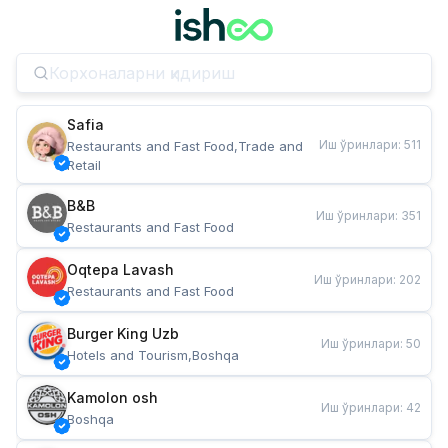
Safia
Иш ўринлари
:
511
Restaurants and Fast Food,Trade and 
Retail
B&B
Иш ўринлари
:
351
Restaurants and Fast Food
Oqtepa Lavash
Иш ўринлари
:
202
Restaurants and Fast Food
Burger King Uzb
Иш ўринлари
:
50
Hotels and Tourism,Boshqa
Kamolon osh
Иш ўринлари
:
42
Boshqa