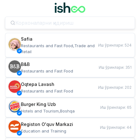
Safia
Иш ўринлари
:
524
Restaurants and Fast Food,Trade and 
Retail
B&B
Иш ўринлари
:
351
Restaurants and Fast Food
Oqtepa Lavash
Иш ўринлари
:
202
Restaurants and Fast Food
Burger King Uzb
Иш ўринлари
:
65
Hotels and Tourism,Boshqa
Registon O'quv Markazi
Иш ўринлари
:
44
Education and Training