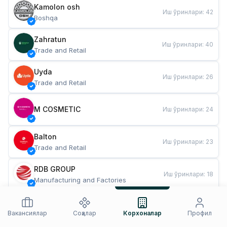
Kamolon osh
Иш ўринлари
:
42
Boshqa
Zahratun
Иш ўринлари
:
40
Trade and Retail
Uyda
Иш ўринлари
:
26
Trade and Retail
M COSMETIC
Иш ўринлари
:
24
Balton
Иш ўринлари
:
23
Trade and Retail
RDB GROUP
Иш ўринлари
:
18
Manufacturing and Factories
TESTO
Иш ўринлари
:
11
Restaurants and Fast Food
Вакансиялар
Соҳалар
Корхоналар
Профил