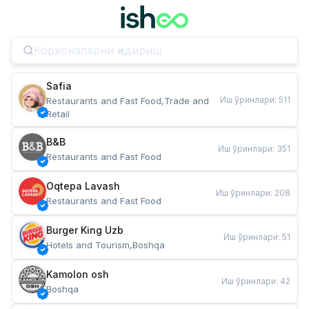
Safia
Иш ўринлари
:
511
Restaurants and Fast Food,Trade and 
Retail
B&B
Иш ўринлари
:
351
Restaurants and Fast Food
Oqtepa Lavash
Иш ўринлари
:
208
Restaurants and Fast Food
Burger King Uzb
Иш ўринлари
:
51
Hotels and Tourism,Boshqa
Kamolon osh
Иш ўринлари
:
42
Boshqa