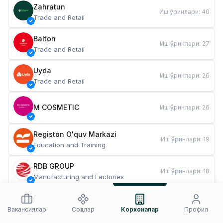
Zahratun
Иш ўринлари
:
40
Trade and Retail
Balton
Иш ўринлари
:
27
Trade and Retail
Uyda
Иш ўринлари
:
26
Trade and Retail
M COSMETIC
Иш ўринлари
:
26
Registon O'quv Markazi
Иш ўринлари
:
19
Education and Training
RDB GROUP
Иш ўринлари
:
18
Manufacturing and Factories
TESTO
Иш ўринлари
:
10
Restaurants and Fast Food
Вакансиялар
Соҳалар
Корхоналар
Профил