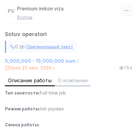
Premium imkon viza
PV
Boshqa
Узбекистан
Sotuv operatori
Фильтр
|
O`zb
Оригинальный текст
Работник склада
TOP
4,280,000 sum
/
5,000,000 - 15,000,000 sum
/
ASIAN
Срок 22 июн. 2026 г.
784
Full time job
Ish joyidan
Описание работы
О компании
Доставка
TOP
Тип занятости
:
Full time job
3,500,000 - 8,000,000 sum
/
ASIAN
Full time job
Ish joyidan
Режим работы
:
Ish joyidan
Руководитель отдела продаж
TOP
Смена работы
:
6,000,000 - 15,000,000 sum
/
ASIAN