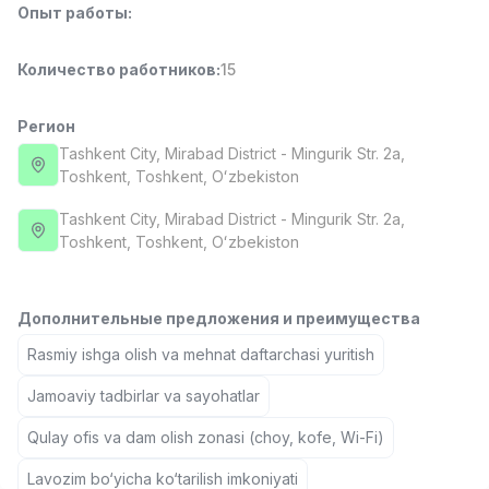
Опыт работы
:
Full time job
Ish joyidan
Количество работников
:
15
Повар фастфуда
TOP
2,600,000 - 5,000,000 sum
/
LES AILES
Регион
Full time job
Ish joyidan
Tashkent City
, Mirabad District
- Mingurik Str. 2a,
Тоshkent, Toshkent, Oʻzbekiston
Фармацевт
TOP
Tashkent City
, Mirabad District
- Mingurik Str. 2a,
3,000,000 - 10,000,000 sum
/
Тоshkent, Toshkent, Oʻzbekiston
NAVBAHOR APTEKA
Full time job
Ish joyidan
Дополнительные предложения и преимущества
Оператор по продажам (Только для
TOP
девушек!)
Rasmiy ishga olish va mehnat daftarchasi yuritish
Договорная
Jamoaviy tadbirlar va sayohatlar
NAFF
Full time job
Ish joyidan
Qulay ofis va dam olish zonasi (choy, kofe, Wi-Fi)
Вакансии
Категории
Компании
Профиль
Lavozim bo‘yicha ko‘tarilish imkoniyati
Агент по продажам
TOP