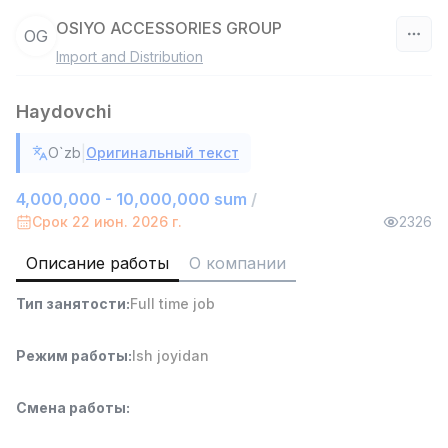
OSIYO ACCESSORIES GROUP
OG
Import and Distribution
Узбекистан
Haydovchi
Фильтр
|
O`zb
Оригинальный текст
Работник склада
TOP
4,280,000 sum
/
4,000,000 - 10,000,000 sum
/
ASIAN
Срок 22 июн. 2026 г.
2326
Full time job
Ish joyidan
Описание работы
О компании
Доставка
TOP
Тип занятости
:
Full time job
3,500,000 - 8,000,000 sum
/
ASIAN
Full time job
Ish joyidan
Режим работы
:
Ish joyidan
Руководитель отдела продаж
TOP
Смена работы
:
6,000,000 - 15,000,000 sum
/
ASIAN