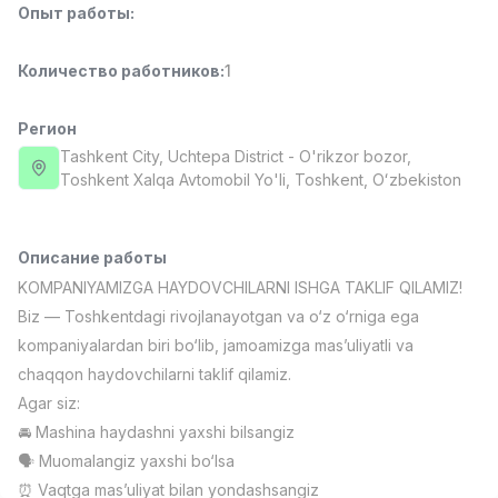
Опыт работы
:
Full time job
Ish joyidan
Количество работников
:
1
Повар фастфуда
TOP
2,600,000 - 5,000,000 sum
/
LES AILES
Регион
Full time job
Ish joyidan
Tashkent City
, Uchtepa District
- O'rikzor bozor,
Toshkent Xalqa Avtomobil Yo'li, Тоshkent, Oʻzbekiston
Фармацевт
TOP
3,000,000 - 10,000,000 sum
/
NAVBAHOR APTEKA
Описание работы
Full time job
Ish joyidan
KOMPANIYAMIZGA HAYDOVCHILARNI ISHGA TAKLIF QILAMIZ!
Biz — Toshkentdagi rivojlanayotgan va o‘z o‘rniga ega
Оператор по продажам (Только для
TOP
kompaniyalardan biri bo‘lib, jamoamizga mas’uliyatli va
девушек!)
chaqqon haydovchilarni taklif qilamiz.
Договорная
Agar siz:
NAFF
Full time job
Ish joyidan
🚘 Mashina haydashni yaxshi bilsangiz
🗣 Muomalangiz yaxshi bo‘lsa
Вакансии
Категории
Компании
Профиль
Агент по продажам
⏰ Vaqtga mas’uliyat bilan yondashsangiz
TOP