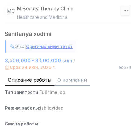
M Beauty Therapy Clinic
MC
Healthcare and Medicine
Узбекистан
Sanitariya xodimi
Фильтр
|
O`zb
Оригинальный текст
Продавец-консультант
TOP
3,000,000 - 6,000,000 sum
/
3,500,000 - 3,500,000 sum
/
MONDO BEST
Срок 24 июн. 2026 г.
574
Full time job
Ish joyidan
Описание работы
О компании
Агент по продажам
TOP
Тип занятости
:
Full time job
7,000,000 - 15,000,000 sum
/
VITAREX
Side job
Ish joyidan
Режим работы
:
Ish joyidan
Оператор колл-центра
TOP
Смена работы
:
3,000,000 - 8,000,000 sum
/
VITAREX