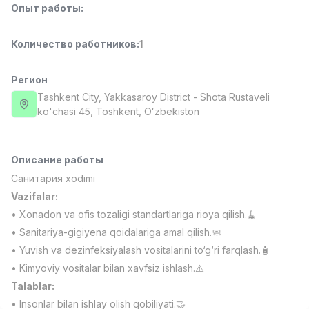
Опыт работы
:
Full time job
Ish joyidan
Количество работников
:
1
Менеджер по продажам
TOP
4,000,000 - 10,000,000 sum
/
PROFI MANY
Регион
Full time job
Ish joyidan
Tashkent City
, Yakkasaroy District
- Shota Rustaveli
ko'chasi 45, Тоshkent, Oʻzbekiston
Повар фастфуда
TOP
2,600,000 - 5,000,000 sum
/
LES AILES
Описание работы
Full time job
Ish joyidan
Санитария xodimi
Vazifalar:
Фармацевт
TOP
• Xonadon va ofis tozaligi standartlariga rioya qilish.🧹
3,000,000 - 10,000,000 sum
/
• Sanitariya-gigiyena qoidalariga amal qilish.🧼
NAVBAHOR APTEKA
• Yuvish va dezinfeksiyalash vositalarini to‘g‘ri farqlash.🧴
Full time job
Ish joyidan
• Kimyoviy vositalar bilan xavfsiz ishlash.⚠️
Talablar:
Агент по продажам
Вакансии
Категории
Компании
Профиль
TOP
Договорная
• Insonlar bilan ishlay olish qobiliyati.🤝