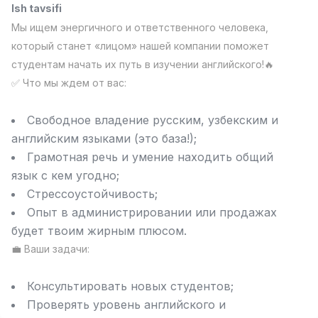
Ish tavsifi
Full time job
Ish joyidan
Мы ищем энергичного и ответственного человека,
который станет «лицом» нашей компании поможет
Fast food Oshpazi
TOP
студентам начать их путь в изучении английского!🔥
2,600,000 - 5,000,000 sum
/
LES AILES
✅ Что мы ждем от вас:
Full time job
Ish joyidan
Свободное владение русским, узбекским и
Farmatsevt
TOP
английским языками (это база!);
3,000,000 - 10,000,000 sum
/
Грамотная речь и умение находить общий
NAVBAHOR APTEKA
язык с кем угодно;
Full time job
Ish joyidan
Стрессоустойчивость;
Опыт в администрировании или продажах
Sotuv bo'yicha agent
TOP
будет твоим жирным плюсом.
Kelishiladi
LION_ESTATE
💼 Ваши задачи:
Full time job
Ish joyidan
Консультировать новых студентов;
Grafik Dizayner
Vakansiyalar
Sohalar
Korxonalar
Profil
Yangi
Проверять уровень английского и
Kelishiladi