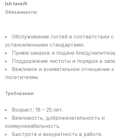
Ish tavsifi
Full time job
Ish joyidan
Обязанности:
Fast food Oshpazi
TOP
2,600,000 - 5,000,000 sum
/
LES AILES
Обслуживание гостей в соответствии с
Full time job
Ish joyidan
установленными стандартами.
Приём заказов и подача блюд/напитков.
Farmatsevt
TOP
Поддержание чистоты и порядка в зале.
3,000,000 - 10,000,000 sum
/
Вежливое и внимательное отношение к
NAVBAHOR APTEKA
посетителям.
Full time job
Ish joyidan
Требования:
Sotuv Operatori (Faqat qizlar!)
TOP
Kelishiladi
NAFF
Возраст: 18 – 25 лет.
Full time job
Ish joyidan
Вежливость, доброжелательность и
коммуникабельность.
Sotuv bo'yicha agent
Vakansiyalar
Sohalar
Korxonalar
Profil
TOP
Быстрота и аккуратность в работе.
Kelishiladi