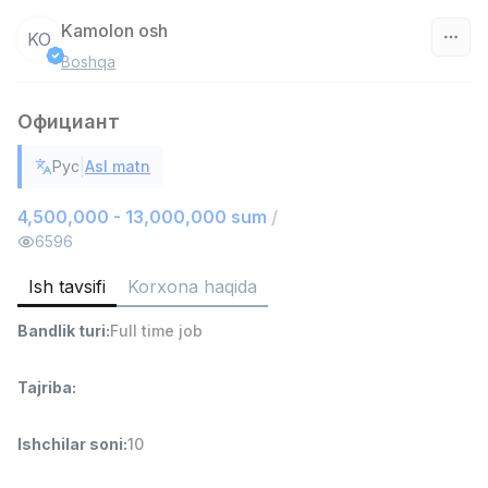
Kamolon osh
KO
Boshqa
O‘zbekiston
Официант
Filtr
|
Рус
Asl matn
Ombor yordamchisi
TOP
4,280,000 sum
/
4,500,000 - 13,000,000 sum
/
ASIAN
6596
Full time job
Ish joyidan
Ish tavsifi
Korxona haqida
Savdo boshlig'i
TOP
Bandlik turi
:
Full time job
6,000,000 - 15,000,000 sum
/
ASIAN
Full time job
Ish joyidan
Tajriba
:
Do'kon sotuvchisi
TOP
Ishchilar soni
:
10
3,000,000 - 6,000,000 sum
/
MONDO BEST