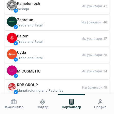
Kamolon osh
Иш ўринлари
:
42
Boshqa
Zahratun
Иш ўринлари
:
40
Trade and Retail
Balton
Иш ўринлари
:
27
Trade and Retail
Uyda
Иш ўринлари
:
26
Trade and Retail
M COSMETIC
Иш ўринлари
:
24
RDB GROUP
Иш ўринлари
:
18
Manufacturing and Factories
TESTO
Иш ўринлари
:
10
Restaurants and Fast Food
Вакансиялар
Соҳалар
Корхоналар
Профил