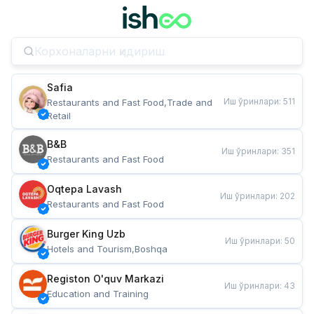
Safia
Иш ўринлари
:
511
Restaurants and Fast Food,Trade and 
Retail
B&B
Иш ўринлари
:
351
Restaurants and Fast Food
Oqtepa Lavash
Иш ўринлари
:
202
Restaurants and Fast Food
Burger King Uzb
Иш ўринлари
:
50
Hotels and Tourism,Boshqa
Registon O'quv Markazi
Иш ўринлари
:
43
Education and Training