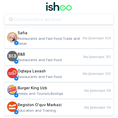
Safia
Иш ўринлари
:
524
Restaurants and Fast Food,Trade and 
Retail
B&B
Иш ўринлари
:
351
Restaurants and Fast Food
Oqtepa Lavash
Иш ўринлари
:
202
Restaurants and Fast Food
Burger King Uzb
Иш ўринлари
:
68
Hotels and Tourism,Boshqa
Registon O'quv Markazi
Иш ўринлари
:
44
Education and Training