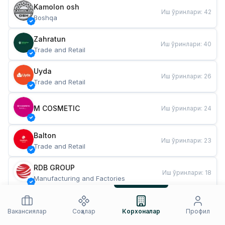
Kamolon osh
Иш ўринлари
:
42
Boshqa
Zahratun
Иш ўринлари
:
40
Trade and Retail
Uyda
Иш ўринлари
:
26
Trade and Retail
M COSMETIC
Иш ўринлари
:
24
Balton
Иш ўринлари
:
23
Trade and Retail
RDB GROUP
Иш ўринлари
:
18
Manufacturing and Factories
TESTO
Иш ўринлари
:
11
Restaurants and Fast Food
Вакансиялар
Соҳалар
Корхоналар
Профил