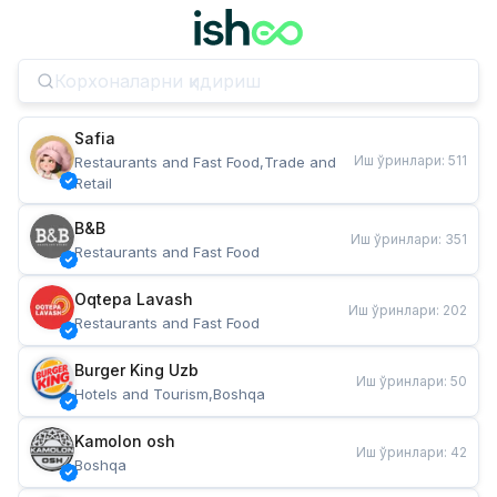
Safia
Иш ўринлари
:
511
Restaurants and Fast Food,Trade and 
Retail
B&B
Иш ўринлари
:
351
Restaurants and Fast Food
Oqtepa Lavash
Иш ўринлари
:
202
Restaurants and Fast Food
Burger King Uzb
Иш ўринлари
:
50
Hotels and Tourism,Boshqa
Kamolon osh
Иш ўринлари
:
42
Boshqa