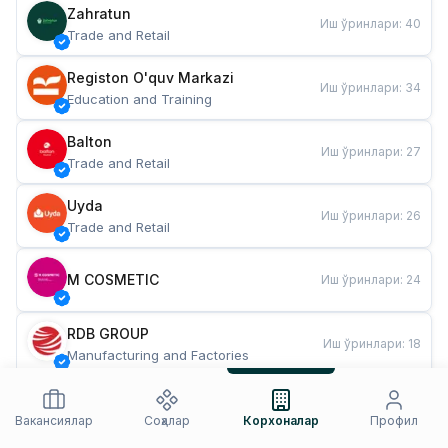
Zahratun
Иш ўринлари
:
40
Trade and Retail
Registon O'quv Markazi
Иш ўринлари
:
34
Education and Training
Balton
Иш ўринлари
:
27
Trade and Retail
Uyda
Иш ўринлари
:
26
Trade and Retail
M COSMETIC
Иш ўринлари
:
24
RDB GROUP
Иш ўринлари
:
18
Manufacturing and Factories
TESTO
Иш ўринлари
:
10
Restaurants and Fast Food
Вакансиялар
Соҳалар
Корхоналар
Профил