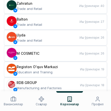
Zahratun
Иш ўринлари
:
40
Trade and Retail
Balton
Иш ўринлари
:
27
Trade and Retail
Uyda
Иш ўринлари
:
26
Trade and Retail
M COSMETIC
Иш ўринлари
:
26
Registon O'quv Markazi
Иш ўринлари
:
19
Education and Training
RDB GROUP
Иш ўринлари
:
18
Manufacturing and Factories
TESTO
Иш ўринлари
:
10
Restaurants and Fast Food
Вакансиялар
Соҳалар
Корхоналар
Профил