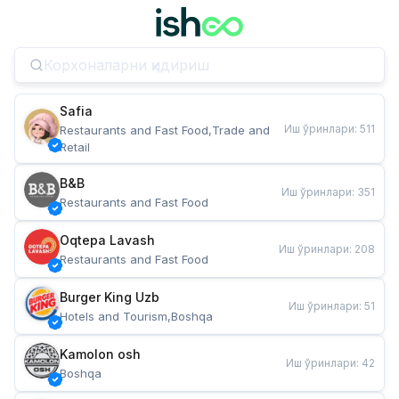
Safia
Иш ўринлари
:
511
Restaurants and Fast Food,Trade and 
Retail
B&B
Иш ўринлари
:
351
Restaurants and Fast Food
Oqtepa Lavash
Иш ўринлари
:
208
Restaurants and Fast Food
Burger King Uzb
Иш ўринлари
:
51
Hotels and Tourism,Boshqa
Kamolon osh
Иш ўринлари
:
42
Boshqa