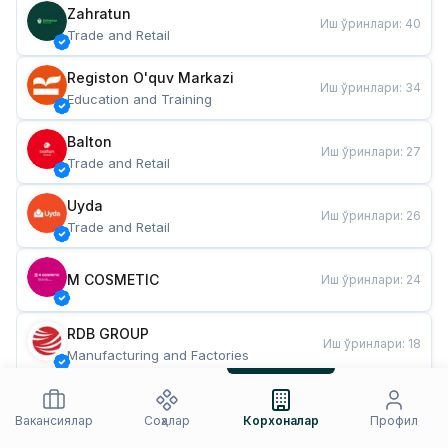
Zahratun
Иш ўринлари
:
40
Trade and Retail
Registon O'quv Markazi
Иш ўринлари
:
34
Education and Training
Balton
Иш ўринлари
:
27
Trade and Retail
Uyda
Иш ўринлари
:
26
Trade and Retail
M COSMETIC
Иш ўринлари
:
24
RDB GROUP
Иш ўринлари
:
18
Manufacturing and Factories
TESTO
Иш ўринлари
:
10
Restaurants and Fast Food
Вакансиялар
Соҳалар
Корхоналар
Профил