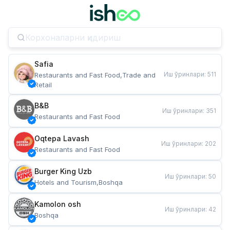
Safia
Иш ўринлари
:
511
Restaurants and Fast Food,Trade and 
Retail
B&B
Иш ўринлари
:
351
Restaurants and Fast Food
Oqtepa Lavash
Иш ўринлари
:
202
Restaurants and Fast Food
Burger King Uzb
Иш ўринлари
:
50
Hotels and Tourism,Boshqa
Kamolon osh
Иш ўринлари
:
42
Boshqa