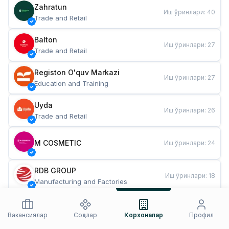
Zahratun
Иш ўринлари
:
40
Trade and Retail
Balton
Иш ўринлари
:
27
Trade and Retail
Registon O'quv Markazi
Иш ўринлари
:
27
Education and Training
Uyda
Иш ўринлари
:
26
Trade and Retail
M COSMETIC
Иш ўринлари
:
24
RDB GROUP
Иш ўринлари
:
18
Manufacturing and Factories
TESTO
Иш ўринлари
:
10
Restaurants and Fast Food
Вакансиялар
Соҳалар
Корхоналар
Профил