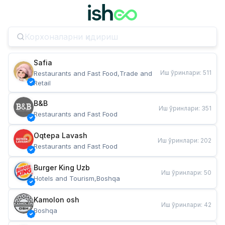
Safia
Иш ўринлари
:
511
Restaurants and Fast Food,Trade and 
Retail
B&B
Иш ўринлари
:
351
Restaurants and Fast Food
Oqtepa Lavash
Иш ўринлари
:
202
Restaurants and Fast Food
Burger King Uzb
Иш ўринлари
:
50
Hotels and Tourism,Boshqa
Kamolon osh
Иш ўринлари
:
42
Boshqa