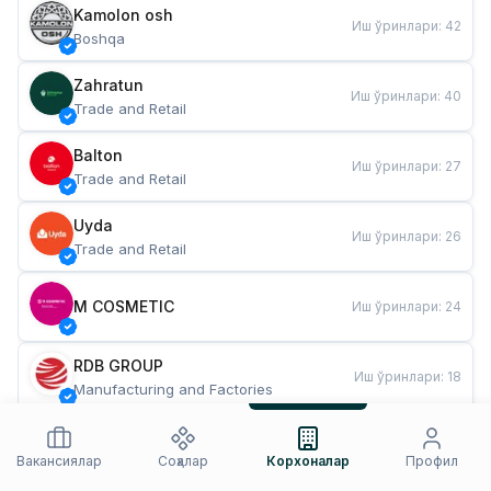
Kamolon osh
Иш ўринлари
:
42
Boshqa
Zahratun
Иш ўринлари
:
40
Trade and Retail
Balton
Иш ўринлари
:
27
Trade and Retail
Uyda
Иш ўринлари
:
26
Trade and Retail
M COSMETIC
Иш ўринлари
:
24
RDB GROUP
Иш ўринлари
:
18
Manufacturing and Factories
TESTO
Иш ўринлари
:
10
Restaurants and Fast Food
Вакансиялар
Соҳалар
Корхоналар
Профил