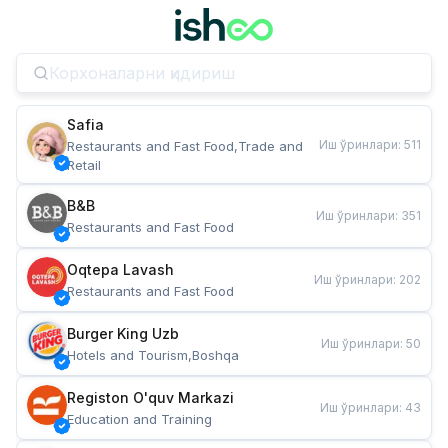
Safia
Иш ўринлари
:
511
Restaurants and Fast Food,Trade and 
Retail
B&B
Иш ўринлари
:
351
Restaurants and Fast Food
Oqtepa Lavash
Иш ўринлари
:
202
Restaurants and Fast Food
Burger King Uzb
Иш ўринлари
:
50
Hotels and Tourism,Boshqa
Registon O'quv Markazi
Иш ўринлари
:
43
Education and Training