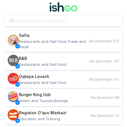
Safia
Иш ўринлари
:
524
Restaurants and Fast Food,Trade and 
Retail
B&B
Иш ўринлари
:
351
Restaurants and Fast Food
Oqtepa Lavash
Иш ўринлари
:
202
Restaurants and Fast Food
Burger King Uzb
Иш ўринлари
:
68
Hotels and Tourism,Boshqa
Registon O'quv Markazi
Иш ўринлари
:
44
Education and Training