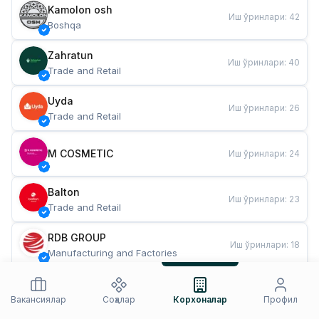
Kamolon osh
Иш ўринлари
:
42
Boshqa
Zahratun
Иш ўринлари
:
40
Trade and Retail
Uyda
Иш ўринлари
:
26
Trade and Retail
M COSMETIC
Иш ўринлари
:
24
Balton
Иш ўринлари
:
23
Trade and Retail
RDB GROUP
Иш ўринлари
:
18
Manufacturing and Factories
TESTO
Иш ўринлари
:
11
Restaurants and Fast Food
Вакансиялар
Соҳалар
Корхоналар
Профил