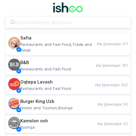
Safia
Иш ўринлари
:
511
Restaurants and Fast Food,Trade and 
Retail
B&B
Иш ўринлари
:
351
Restaurants and Fast Food
Oqtepa Lavash
Иш ўринлари
:
202
Restaurants and Fast Food
Burger King Uzb
Иш ўринлари
:
50
Hotels and Tourism,Boshqa
Kamolon osh
Иш ўринлари
:
42
Boshqa