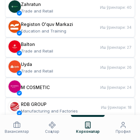
Zahratun
Иш ўринлари
:
40
Trade and Retail
Registon O'quv Markazi
Иш ўринлари
:
34
Education and Training
Balton
Иш ўринлари
:
27
Trade and Retail
Uyda
Иш ўринлари
:
26
Trade and Retail
M COSMETIC
Иш ўринлари
:
24
RDB GROUP
Иш ўринлари
:
18
Manufacturing and Factories
TESTO
Иш ўринлари
:
10
Restaurants and Fast Food
Вакансиялар
Соҳалар
Корхоналар
Профил