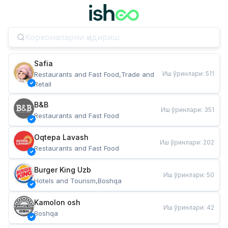
Safia
Иш ўринлари
:
511
Restaurants and Fast Food,Trade and 
Retail
B&B
Иш ўринлари
:
351
Restaurants and Fast Food
Oqtepa Lavash
Иш ўринлари
:
202
Restaurants and Fast Food
Burger King Uzb
Иш ўринлари
:
50
Hotels and Tourism,Boshqa
Kamolon osh
Иш ўринлари
:
42
Boshqa