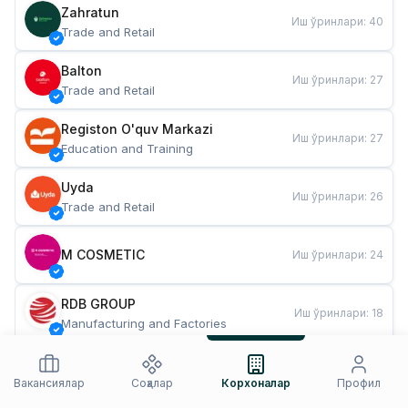
Zahratun
Иш ўринлари
:
40
Trade and Retail
Balton
Иш ўринлари
:
27
Trade and Retail
Registon O'quv Markazi
Иш ўринлари
:
27
Education and Training
Uyda
Иш ўринлари
:
26
Trade and Retail
M COSMETIC
Иш ўринлари
:
24
RDB GROUP
Иш ўринлари
:
18
Manufacturing and Factories
TESTO
Иш ўринлари
:
10
Restaurants and Fast Food
Вакансиялар
Соҳалар
Корхоналар
Профил