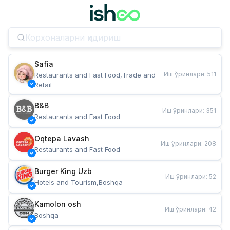
Safia
Иш ўринлари
:
511
Restaurants and Fast Food,Trade and 
Retail
B&B
Иш ўринлари
:
351
Restaurants and Fast Food
Oqtepa Lavash
Иш ўринлари
:
208
Restaurants and Fast Food
Burger King Uzb
Иш ўринлари
:
52
Hotels and Tourism,Boshqa
Kamolon osh
Иш ўринлари
:
42
Boshqa