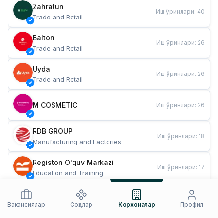
Zahratun
Иш ўринлари
:
40
Trade and Retail
Balton
Иш ўринлари
:
26
Trade and Retail
Uyda
Иш ўринлари
:
26
Trade and Retail
M COSMETIC
Иш ўринлари
:
26
RDB GROUP
Иш ўринлари
:
18
Manufacturing and Factories
Registon O'quv Markazi
Иш ўринлари
:
17
Education and Training
TESTO
Иш ўринлари
:
10
Restaurants and Fast Food
Вакансиялар
Соҳалар
Корхоналар
Профил