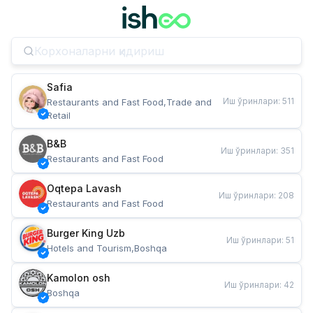
Safia
Иш ўринлари
:
511
Restaurants and Fast Food,Trade and 
Retail
B&B
Иш ўринлари
:
351
Restaurants and Fast Food
Oqtepa Lavash
Иш ўринлари
:
208
Restaurants and Fast Food
Burger King Uzb
Иш ўринлари
:
51
Hotels and Tourism,Boshqa
Kamolon osh
Иш ўринлари
:
42
Boshqa