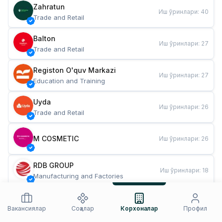
Zahratun
Иш ўринлари
:
40
Trade and Retail
Balton
Иш ўринлари
:
27
Trade and Retail
Registon O'quv Markazi
Иш ўринлари
:
27
Education and Training
Uyda
Иш ўринлари
:
26
Trade and Retail
M COSMETIC
Иш ўринлари
:
26
RDB GROUP
Иш ўринлари
:
18
Manufacturing and Factories
TESTO
Иш ўринлари
:
10
Restaurants and Fast Food
Вакансиялар
Соҳалар
Корхоналар
Профил